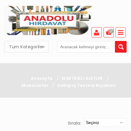
0
Tüm Kategoriler
Anasayfa
/
ELEKTRİKLİ ALETLER
/
Aksesuarlar
/
Dekupaj Testere Bıçakları
Sırala: