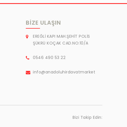
BIZE ULAŞIN
EREĞLİ KAPI MAH.ŞEHİT POLİS
ŞÜKRÜ KOÇAK CAD.NO:10/A
0546 490 53 22
info@anadoluhirdavatmarket
Bizi Takip Edin: