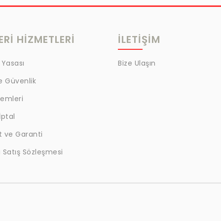
Rİ HİZMETLERİ
İLETİŞİM
 Yasası
Bize Ulaşın
ve Güvenlik
lemleri
İptal
t ve Garanti
 Satış Sözleşmesi