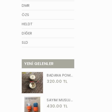
DMR
ÖZS
HELDT
DİĞER
SLD
AZM
TİĞON
YENİ GELENLER
BURCU
BADANA POMPA UCU PİRİNÇ BADANA POMPASI YAYLI BAŞLIK UÇ 1 ADET
WACKER
320.00 TL
GÜNER
ÖRS
SAYIM MUSLUK BAĞLANTI ADAPTÖRÜ VE OTOMATİK 2 Lİ SET ADAPTÖR
430.00 TL
FORGED