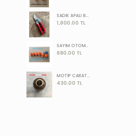
ASLAN
SADIK APALI BAĞ BUDAMA MAKASI BİTKİ BUDAMA MAKASI EL YAPIMI
MEŞEM
1,800.00 TL
AKGÜN
MOTİP
SAYIM OTOMATİK MUSLUK VE BATARYA BAGLANTI ADAPTÖRÜ 6 PARÇA SET
STR
680.00 TL
ERKUL
ÖZTUTAR
MOTİP CARAT 400 ML SPREY BOYA SİYAH GRİ ANTRASİT KOYU RENK 7016
430.00 TL
DEKOR
TUDOR
SOLESTAR
PRM
ARJ