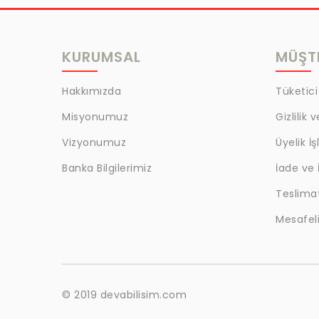
MRC
LAZOGLU
KURUMSAL
MÜŞTE
BİLKAT
BHD
Hakkımızda
Tüketici
EGM
Misyonumuz
Gizlilik 
MYCRAFT
Vizyonumuz
Üyelik İş
WRT
Banka Bilgilerimiz
İade ve 
Teslima
BOKER
Mesafeli
KALE
EVOBOND 502
ÇETİN
© 2019 devabilisim.com
BEST