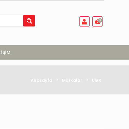
0
TİŞİM
Anasayfa
>
Markalar
>
UGR