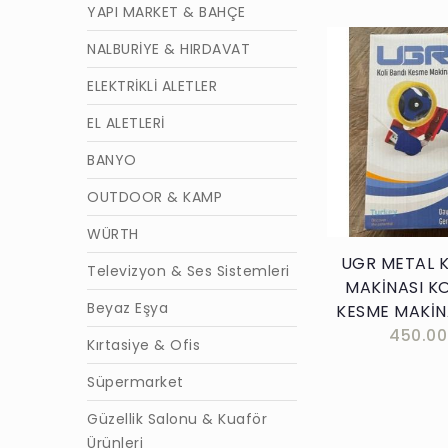
YAPI MARKET & BAHÇE
NALBURİYE & HIRDAVAT
ELEKTRİKLİ ALETLER
EL ALETLERİ
Sepete E
BANYO
OUTDOOR & KAMP
WÜRTH
UGR METAL K
Televizyon & Ses Sistemleri
MAKİNASI KO
Beyaz Eşya
KESME MAKİN
450.00
Kırtasiye & Ofis
Süpermarket
Güzellik Salonu & Kuaför
Ürünleri