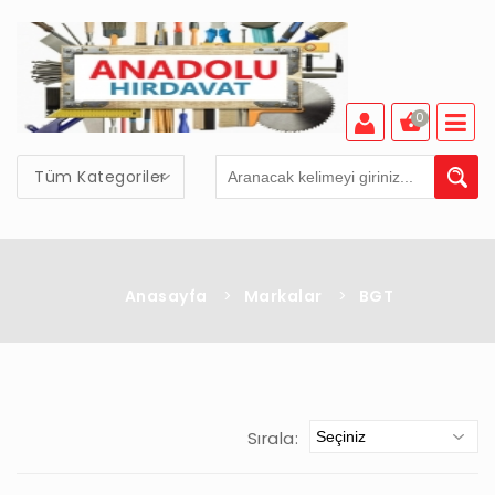
0
Tüm Kategoriler
Anasayfa
>
Markalar
>
BGT
Sırala: