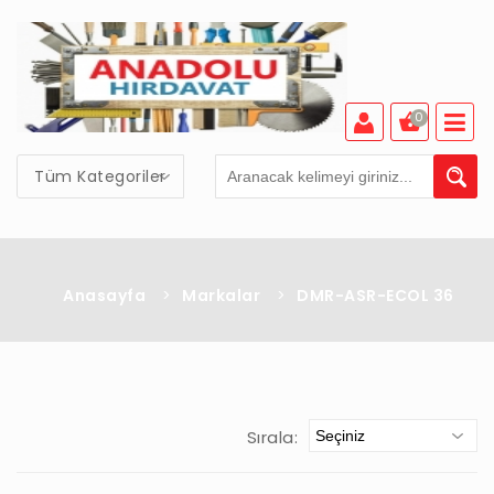
0
Tüm Kategoriler
Anasayfa
>
Markalar
>
DMR-ASR-ECOL 36
Sırala: