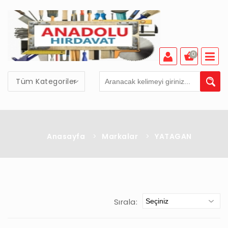
0
Tüm Kategoriler
Anasayfa
>
Markalar
>
YATAGAN
Sırala: