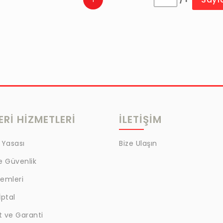
Rİ HİZMETLERİ
İLETİŞİM
 Yasası
Bize Ulaşın
ve Güvenlik
lemleri
İptal
t ve Garanti