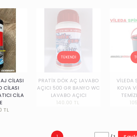
kle
AJ CİLASI
PRATİX DÖK AÇ LAVABO
VİLEDA 
 CİLASI
AÇICI 500 GR BANYO WC
KOVA V
TICI CİLA
LAVABO AÇICI
TEMİZ
E
140.00 TL
10
0 TL
Sayf
1
/ 1