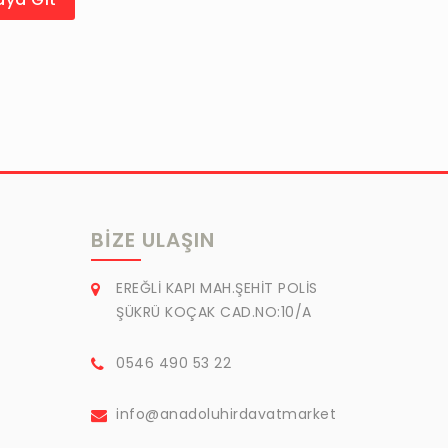
BIZE ULAŞIN
EREĞLİ KAPI MAH.ŞEHİT POLİS
ŞÜKRÜ KOÇAK CAD.NO:10/A
0546 490 53 22
info@anadoluhirdavatmarket