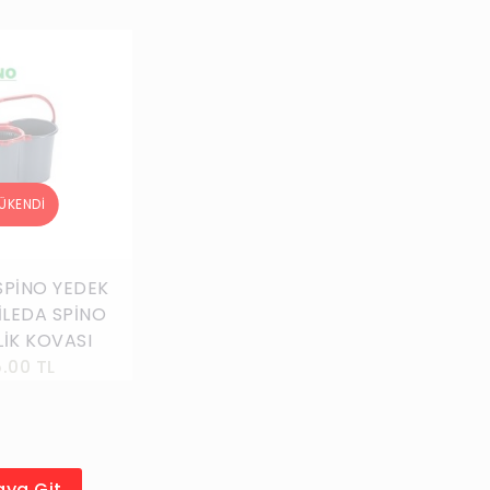
SPİNO YEDEK
İLEDA SPİNO
LİK KOVASI
5.00 TL
aya Git