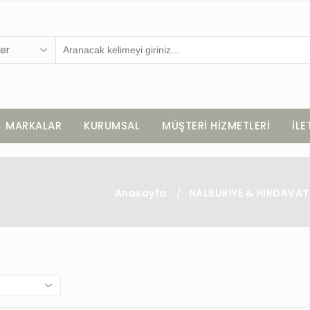
er
MARKALAR
KURUMSAL
MÜŞTERİ HİZMETLERİ
İLE
Anasayfa
/
NALBURİYE & HIRDAVAT