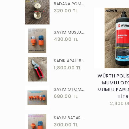
BADANA POMPA UCU PİRİNÇ BADANA POMPASI YAYLI BAŞLIK UÇ 1 ADET
320.00 TL
SAYIM MUSLUK BAĞLANTI ADAPTÖRÜ VE OTOMATİK 2 Lİ SET ADAPTÖR
430.00 TL
Sepete E
SADIK APALI BAĞ BUDAMA MAKASI BİTKİ BUDAMA MAKASI EL YAPIMI
1,800.00 TL
WÜRTH POLİS
MUMLU OTO
SAYIM OTOMATİK MUSLUK VE BATARYA BAGLANTI ADAPTÖRÜ 6 PARÇA SET
MUMLU PARLA
680.00 TL
1LİTR
2,400.0
SAYIM BATARYA BAĞLANTI ADAPTÖRÜ OTOMATİK BATARYA BAGLANTISI 2 Lİ
300.00 TL