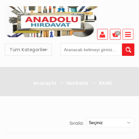
0
Tüm Kategoriler
Anasayfa
>
Markalar
>
RAMS
Sırala: