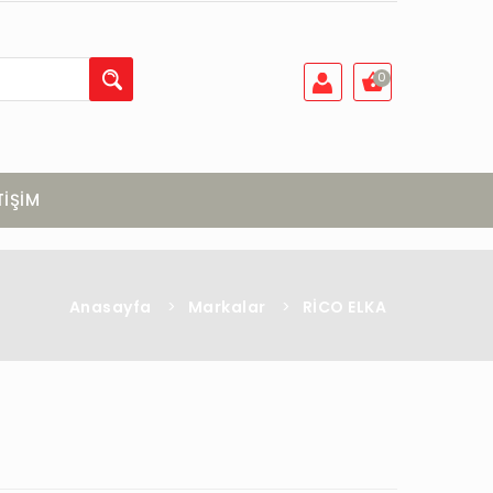
0
TİŞİM
Anasayfa
>
Markalar
>
RİCO ELKA