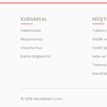
MRC
LAZOGLU
KURUMSAL
MÜŞTE
BİLKAT
BHD
Hakkımızda
Tüketici
EGM
Misyonumuz
Gizlilik 
MYCRAFT
Vizyonumuz
Üyelik İş
WRT
Banka Bilgilerimiz
İade ve 
Teslima
BOKER
Mesafeli
KALE
EVOBOND 502
ÇETİN
© 2019 devabilisim.com
BEST