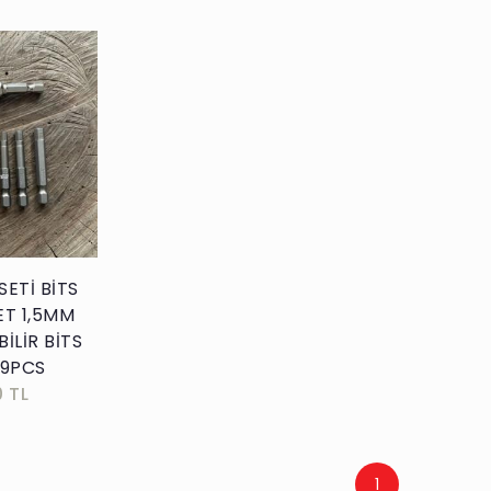
kle
SETİ BİTS
ET 1,5MM
İLİR BİTS
9PCS
0 TL
1