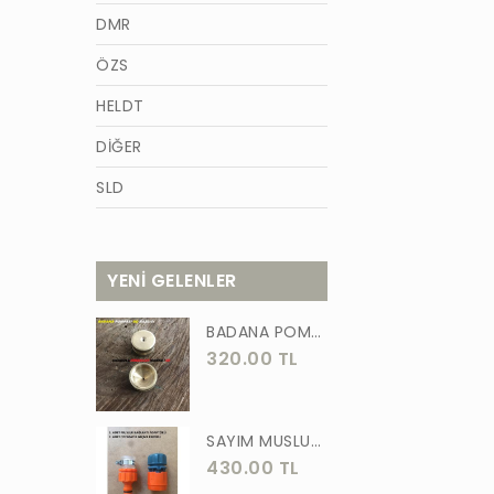
DMR
ÖZS
HELDT
DİĞER
SLD
AZM
TİĞON
YENİ GELENLER
BURCU
BADANA POMPA UCU PİRİNÇ BADANA POMPASI YAYLI BAŞLIK UÇ 1 ADET
WACKER
320.00 TL
GÜNER
ÖRS
SAYIM MUSLUK BAĞLANTI ADAPTÖRÜ VE OTOMATİK 2 Lİ SET ADAPTÖR
430.00 TL
FORGED