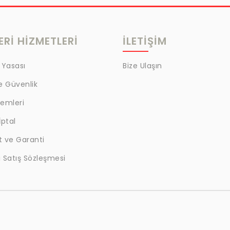
Rİ HİZMETLERİ
İLETİŞİM
 Yasası
Bize Ulaşın
ve Güvenlik
lemleri
İptal
t ve Garanti
 Satış Sözleşmesi