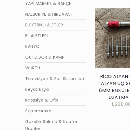
YAPI MARKET & BAHÇE
NALBURİYE & HIRDAVAT
ELEKTRİKLİ ALETLER
EL ALETLERİ
Sepete E
BANYO
OUTDOOR & KAMP
WÜRTH
RİCO ALYAN 
Televizyon & Ses Sistemleri
ALYAN UÇ S
Beyaz Eşya
6MM BÜKÜLEB
UZATMA 
Kırtasiye & Ofis
1,200.0
Süpermarket
Güzellik Salonu & Kuaför
Ürünleri