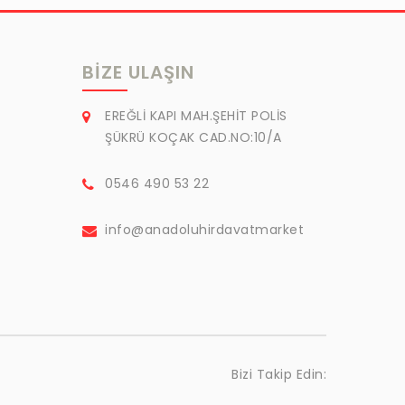
BIZE ULAŞIN
EREĞLİ KAPI MAH.ŞEHİT POLİS
ŞÜKRÜ KOÇAK CAD.NO:10/A
0546 490 53 22
info@anadoluhirdavatmarket
Bizi Takip Edin: