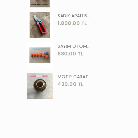
ASLAN
SADIK APALI BAĞ BUDAMA MAKASI BİTKİ BUDAMA MAKASI EL YAPIMI
MEŞEM
1,800.00 TL
AKGÜN
MOTİP
SAYIM OTOMATİK MUSLUK VE BATARYA BAGLANTI ADAPTÖRÜ 6 PARÇA SET
STR
680.00 TL
ERKUL
ÖZTUTAR
MOTİP CARAT 400 ML SPREY BOYA SİYAH GRİ ANTRASİT KOYU RENK 7016
430.00 TL
DEKOR
TUDOR
SOLESTAR
PRM
ARJ