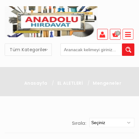
0
Tüm Kategoriler
Anasayfa
/
EL ALETLERİ
/
Mengeneler
Sırala: