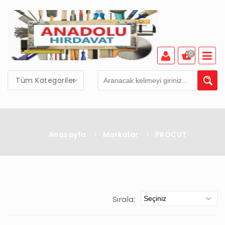
0
Tüm Kategoriler
Anasayfa
>
Markalar
>
PROCUT
Sırala: