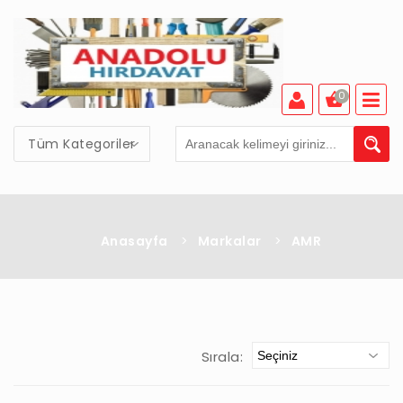
0
Tüm Kategoriler
Anasayfa
>
Markalar
>
AMR
Sırala: