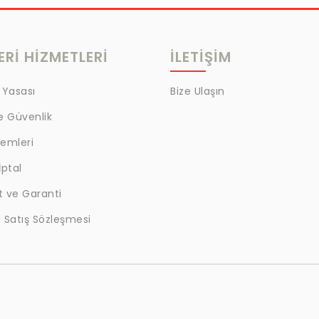
Rİ HİZMETLERİ
İLETİŞİM
 Yasası
Bize Ulaşın
ve Güvenlik
lemleri
İptal
t ve Garanti
 Satış Sözleşmesi