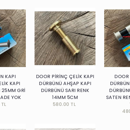
kle
Sepete Ekle
N KAPI
DOOR PİRİNÇ ÇELİK KAPI
DOOR 
LİK KAPI
DÜRBÜNÜ AHŞAP KAPI
DÜRBÜNÜ
 25MM GRİ
DÜRBÜNÜ SARI RENK
DÜRBÜN
İADE YOK
14MM 5CM
SATEN RE
 TL
580.00 TL
48