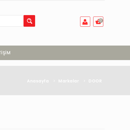
0
TİŞİM
Anasayfa
>
Markalar
>
DOOR