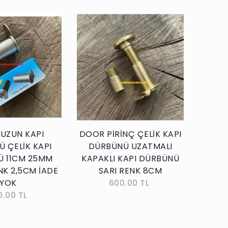
Sepete Ekle
Sepete Ekle
UZUN KAPI
DOOR PİRİNÇ ÇELİK KAPI
 ÇELİK KAPI
DÜRBÜNÜ UZATMALI
Ü 11CM 25MM
KAPAKLI KAPI DÜRBÜNÜ
NK 2,5CM İADE
SARI RENK 8CM
YOK
600.00 TL
0.00 TL