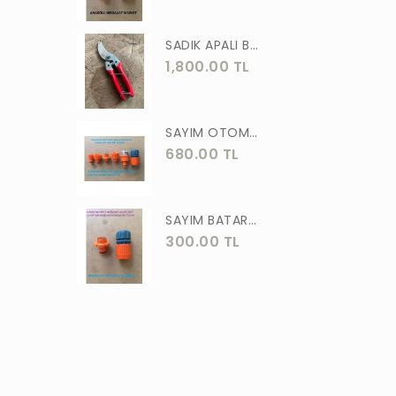
ASLAN
SADIK APALI BAĞ BUDAMA MAKASI BİTKİ BUDAMA MAKASI EL YAPIMI
MEŞEM
1,800.00 TL
AKGÜN
MOTİP
SAYIM OTOMATİK MUSLUK VE BATARYA BAGLANTI ADAPTÖRÜ 6 PARÇA SET
STR
680.00 TL
ERKUL
ÖZTUTAR
SAYIM BATARYA BAĞLANTI ADAPTÖRÜ OTOMATİK BATARYA BAGLANTISI 2 Lİ
300.00 TL
DEKOR
TUDOR
SOLESTAR
PRM
ARJ