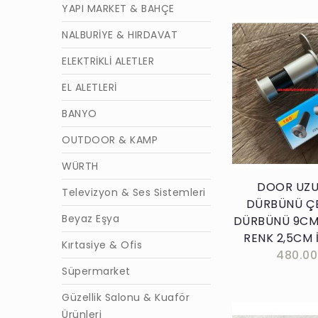
YAPI MARKET & BAHÇE
NALBURİYE & HIRDAVAT
ELEKTRİKLİ ALETLER
EL ALETLERİ
Sepete E
BANYO
OUTDOOR & KAMP
WÜRTH
DOOR UZU
Televizyon & Ses Sistemleri
DÜRBÜNÜ ÇE
Beyaz Eşya
DÜRBÜNÜ 9CM
RENK 2,5CM 
Kırtasiye & Ofis
480.00
Süpermarket
Güzellik Salonu & Kuaför
Ürünleri