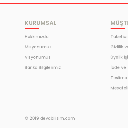
MRC
LAZOGLU
KURUMSAL
MÜŞTE
BİLKAT
BHD
Hakkımızda
Tüketici
EGM
Misyonumuz
Gizlilik 
MYCRAFT
Vizyonumuz
Üyelik İş
WRT
Banka Bilgilerimiz
İade ve 
Teslima
BOKER
Mesafeli
KALE
EVOBOND 502
ÇETİN
© 2019 devabilisim.com
BEST