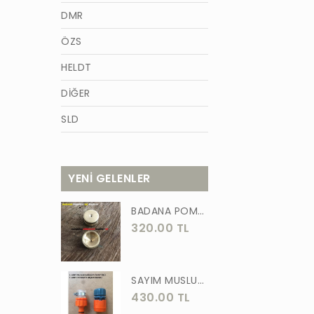
DMR
ÖZS
HELDT
DİĞER
SLD
AZM
TİĞON
YENİ GELENLER
BURCU
BADANA POMPA UCU PİRİNÇ BADANA POMPASI YAYLI BAŞLIK UÇ 1 ADET
WACKER
320.00 TL
GÜNER
ÖRS
SAYIM MUSLUK BAĞLANTI ADAPTÖRÜ VE OTOMATİK 2 Lİ SET ADAPTÖR
430.00 TL
FORGED