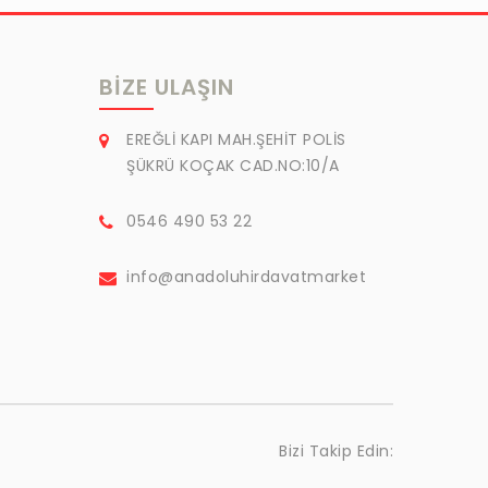
BIZE ULAŞIN
EREĞLİ KAPI MAH.ŞEHİT POLİS
ŞÜKRÜ KOÇAK CAD.NO:10/A
0546 490 53 22
info@anadoluhirdavatmarket
Bizi Takip Edin: