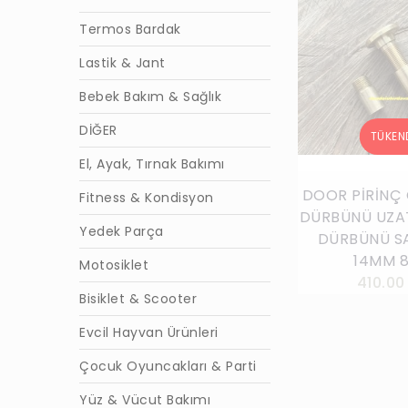
Termos Bardak
Lastik & Jant
Bebek Bakım & Sağlık
DİĞER
El, Ayak, Tırnak Bakımı
DOOR PİRİNÇ 
Fitness & Kondisyon
DÜRBÜNÜ UZAT
Yedek Parça
DÜRBÜNÜ SA
14MM 
Motosiklet
410.00
Bisiklet & Scooter
Evcil Hayvan Ürünleri
Çocuk Oyuncakları & Parti
Yüz & Vücut Bakımı