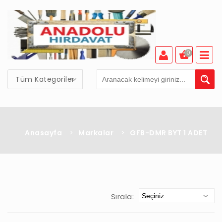
0
Tüm Kategoriler
Anasayfa
>
Markalar
>
GFB-DMR BYT 1 ADET
Sırala: