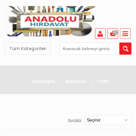
0
Tüm Kategoriler
Anasayfa
>
Markalar
>
FORC
Sırala: