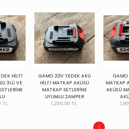
kle
Sepete Ekle
DEK HİLTİ
GAMO 20V YEDEK AKÜ
GAMO 
Ü 3LÜ VE
HİLTİ MATKAP AKÜSÜ
MATKAP 
SETLERİNE
MATKAP SETLERİNE
AKÜSÜ M
LU
UYUMLU 2AMPER
AK
0 TL
1,200.00 TL
1,9
1