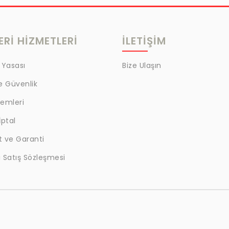
Rİ HİZMETLERİ
İLETİŞİM
 Yasası
Bize Ulaşın
ve Güvenlik
lemleri
İptal
t ve Garanti
 Satış Sözleşmesi