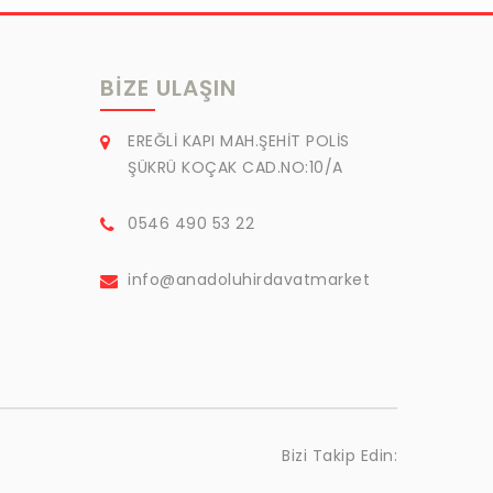
BIZE ULAŞIN
EREĞLİ KAPI MAH.ŞEHİT POLİS
ŞÜKRÜ KOÇAK CAD.NO:10/A
0546 490 53 22
info@anadoluhirdavatmarket
Bizi Takip Edin: