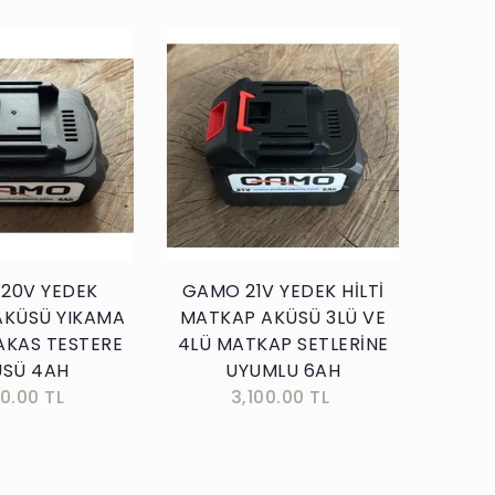
Sepete Ekle
Sepete Ekle
20V YEDEK
GAMO 21V YEDEK HİLTİ
AKÜSÜ YIKAMA
MATKAP AKÜSÜ 3LÜ VE
AKAS TESTERE
4LÜ MATKAP SETLERİNE
ÜSÜ 4AH
UYUMLU 6AH
00.00 TL
3,100.00 TL