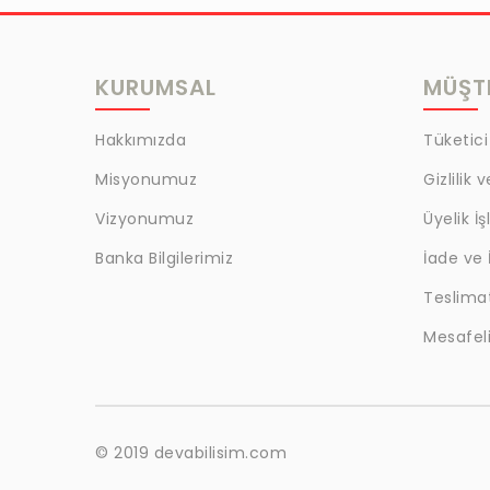
MRC
LAZOGLU
KURUMSAL
MÜŞTE
BİLKAT
BHD
Hakkımızda
Tüketici
EGM
Misyonumuz
Gizlilik 
MYCRAFT
Vizyonumuz
Üyelik İş
WRT
Banka Bilgilerimiz
İade ve 
Teslima
BOKER
Mesafeli
KALE
EVOBOND 502
ÇETİN
© 2019 devabilisim.com
BEST