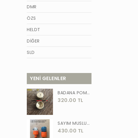
DMR
ÖZS
HELDT
DİĞER
SLD
AZM
TİĞON
YENİ GELENLER
BURCU
BADANA POMPA UCU PİRİNÇ BADANA POMPASI YAYLI BAŞLIK UÇ 1 ADET
WACKER
320.00 TL
GÜNER
ÖRS
SAYIM MUSLUK BAĞLANTI ADAPTÖRÜ VE OTOMATİK 2 Lİ SET ADAPTÖR
430.00 TL
FORGED