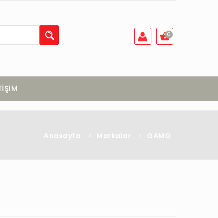
0
TİŞİM
Anasayfa
>
Markalar
>
GAMO