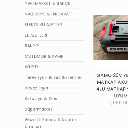
YAPI MARKET & BAHÇE
NALBURİYE & HIRDAVAT
ELEKTRİKLİ ALETLER
EL ALETLERİ
Sepete E
BANYO
OUTDOOR & KAMP
WÜRTH
GAMO 20V YE
Televizyon & Ses Sistemleri
MATKAP AKÜS
Beyaz Eşya
4LÜ MATKAP 
UYUM
Kırtasiye & Ofis
1,950.0
Süpermarket
Güzellik Salonu & Kuaför
Ürünleri