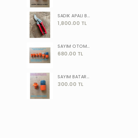
ASLAN
SADIK APALI BAĞ BUDAMA MAKASI BİTKİ BUDAMA MAKASI EL YAPIMI
MEŞEM
1,800.00 TL
AKGÜN
MOTİP
SAYIM OTOMATİK MUSLUK VE BATARYA BAGLANTI ADAPTÖRÜ 6 PARÇA SET
STR
680.00 TL
ERKUL
ÖZTUTAR
SAYIM BATARYA BAĞLANTI ADAPTÖRÜ OTOMATİK BATARYA BAGLANTISI 2 Lİ
300.00 TL
DEKOR
TUDOR
SOLESTAR
PRM
ARJ