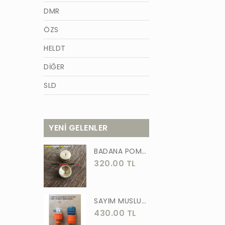
DMR
ÖZS
HELDT
DİĞER
SLD
AZM
TİĞON
YENİ GELENLER
BURCU
BADANA POMPA UCU PİRİNÇ BADANA POMPASI YAYLI BAŞLIK UÇ 1 ADET
WACKER
320.00 TL
GÜNER
ÖRS
SAYIM MUSLUK BAĞLANTI ADAPTÖRÜ VE OTOMATİK 2 Lİ SET ADAPTÖR
430.00 TL
FORGED