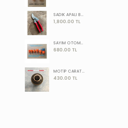
ASLAN
SADIK APALI BAĞ BUDAMA MAKASI BİTKİ BUDAMA MAKASI EL YAPIMI
MEŞEM
1,800.00 TL
AKGÜN
MOTİP
SAYIM OTOMATİK MUSLUK VE BATARYA BAGLANTI ADAPTÖRÜ 6 PARÇA SET
STR
680.00 TL
ERKUL
ÖZTUTAR
MOTİP CARAT 400 ML SPREY BOYA SİYAH GRİ ANTRASİT KOYU RENK 7016
430.00 TL
DEKOR
TUDOR
SOLESTAR
PRM
ARJ