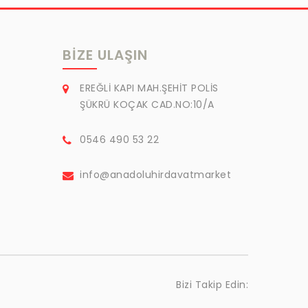
BIZE ULAŞIN
EREĞLİ KAPI MAH.ŞEHİT POLİS
ŞÜKRÜ KOÇAK CAD.NO:10/A
0546 490 53 22
info@anadoluhirdavatmarket
Bizi Takip Edin: