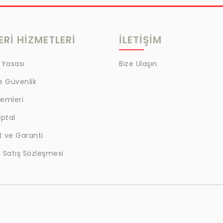
Rİ HİZMETLERİ
İLETİŞİM
 Yasası
Bize Ulaşın
ve Güvenlik
lemleri
İptal
t ve Garanti
 Satış Sözleşmesi