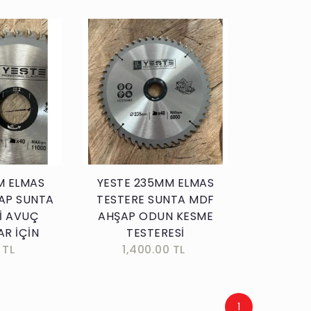
kle
Sepete Ekle
M ELMAS
YESTE 235MM ELMAS
AP SUNTA
TESTERE SUNTA MDF
İ AVUÇ
AHŞAP ODUN KESME
R İÇİN
TESTERESİ
 TL
1,400.00 TL
1