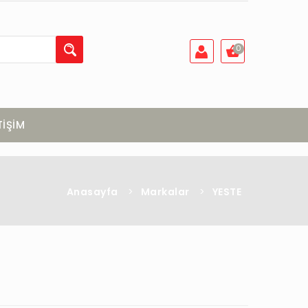
0
TİŞİM
Anasayfa
>
Markalar
>
YESTE