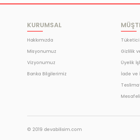
MRC
LAZOGLU
KURUMSAL
MÜŞTE
BİLKAT
BHD
Hakkımızda
Tüketici
EGM
Misyonumuz
Gizlilik 
MYCRAFT
Vizyonumuz
Üyelik İş
WRT
Banka Bilgilerimiz
İade ve 
Teslima
BOKER
Mesafeli
KALE
EVOBOND 502
ÇETİN
© 2019 devabilisim.com
BEST