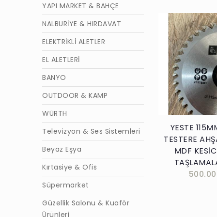
YAPI MARKET & BAHÇE
NALBURİYE & HIRDAVAT
ELEKTRİKLİ ALETLER
EL ALETLERİ
Sepete E
BANYO
OUTDOOR & KAMP
WÜRTH
YESTE 115M
Televizyon & Ses Sistemleri
TESTERE AHŞ
Beyaz Eşya
MDF KESİC
TAŞLAMALA
Kırtasiye & Ofis
500.00
Süpermarket
Güzellik Salonu & Kuaför
Ürünleri