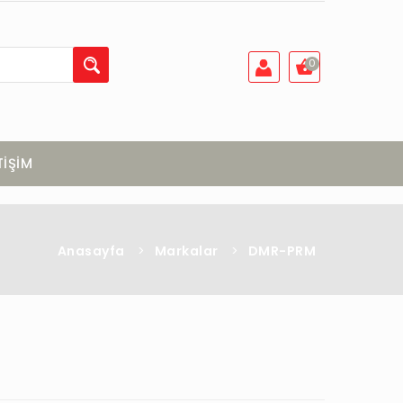
0
TİŞİM
Anasayfa
>
Markalar
>
DMR-PRM