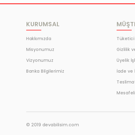
MRC
LAZOGLU
KURUMSAL
MÜŞTE
BİLKAT
BHD
Hakkımızda
Tüketici
EGM
Misyonumuz
Gizlilik 
MYCRAFT
Vizyonumuz
Üyelik İş
WRT
Banka Bilgilerimiz
İade ve 
Teslima
BOKER
Mesafeli
KALE
EVOBOND 502
ÇETİN
© 2019 devabilisim.com
BEST