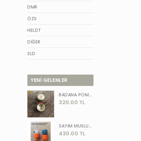
DMR
ÖZS
HELDT
DİĞER
SLD
AZM
TİĞON
YENİ GELENLER
BURCU
BADANA POMPA UCU PİRİNÇ BADANA POMPASI YAYLI BAŞLIK UÇ 1 ADET
WACKER
320.00 TL
GÜNER
ÖRS
SAYIM MUSLUK BAĞLANTI ADAPTÖRÜ VE OTOMATİK 2 Lİ SET ADAPTÖR
430.00 TL
FORGED