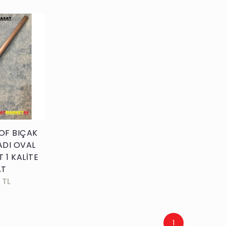
kle
OF BIÇAK
ADI OVAL
 1 KALİTE
AT
 TL
1