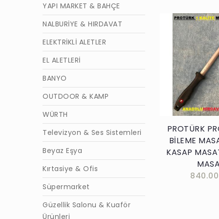
YAPI MARKET & BAHÇE
NALBURİYE & HIRDAVAT
ELEKTRİKLİ ALETLER
EL ALETLERİ
Sepete E
BANYO
OUTDOOR & KAMP
WÜRTH
PROTÜRK PR
Televizyon & Ses Sistemleri
BİLEME MAS
Beyaz Eşya
KASAP MASAT
MAS
Kırtasiye & Ofis
840.00
Süpermarket
Güzellik Salonu & Kuaför
Ürünleri