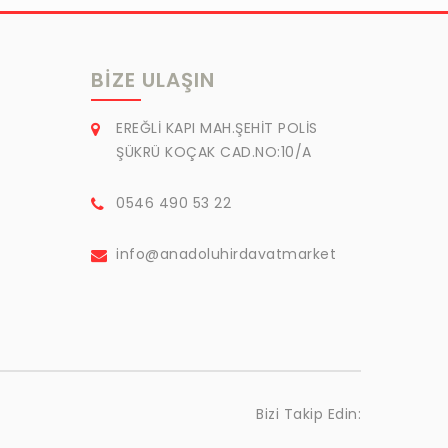
BIZE ULAŞIN
EREĞLİ KAPI MAH.ŞEHİT POLİS
ŞÜKRÜ KOÇAK CAD.NO:10/A
0546 490 53 22
info@anadoluhirdavatmarket
Bizi Takip Edin: