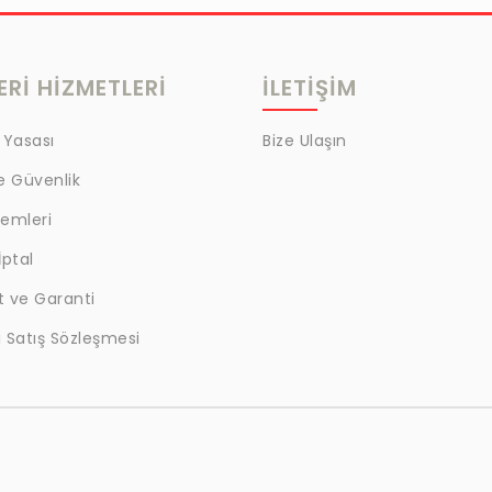
Rİ HİZMETLERİ
İLETİŞİM
 Yasası
Bize Ulaşın
ve Güvenlik
lemleri
İptal
t ve Garanti
 Satış Sözleşmesi