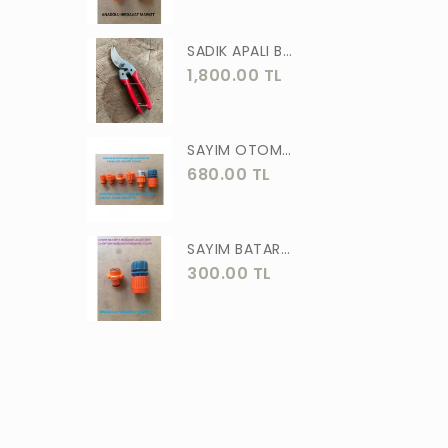
ASLAN
SADIK APALI BAĞ BUDAMA MAKASI BİTKİ BUDAMA MAKASI EL YAPIMI
MEŞEM
1,800.00 TL
AKGÜN
MOTİP
SAYIM OTOMATİK MUSLUK VE BATARYA BAGLANTI ADAPTÖRÜ 6 PARÇA SET
STR
680.00 TL
ERKUL
ÖZTUTAR
SAYIM BATARYA BAĞLANTI ADAPTÖRÜ OTOMATİK BATARYA BAGLANTISI 2 Lİ
300.00 TL
DEKOR
TUDOR
SOLESTAR
PRM
ARJ