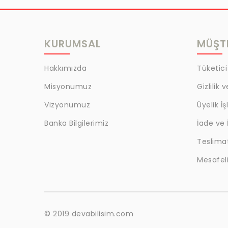
KURUMSAL
MÜŞTE
Hakkımızda
Tüketici
Misyonumuz
Gizlilik 
Vizyonumuz
Üyelik İş
Banka Bilgilerimiz
İade ve 
Teslima
Mesafeli
© 2019 devabilisim.com