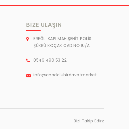
BIZE ULAŞIN
EREĞLİ KAPI MAH.ŞEHİT POLİS
ŞÜKRÜ KOÇAK CAD.NO:10/A
0546 490 53 22
info@anadoluhirdavatmarket
Bizi Takip Edin: