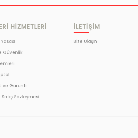
Rİ HİZMETLERİ
İLETİŞİM
 Yasası
Bize Ulaşın
ve Güvenlik
lemleri
İptal
t ve Garanti
 Satış Sözleşmesi