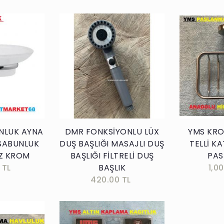
kle
Sepete Ekle
NLUK AYNA
DMR FONKSİYONLU LÜX
YMS KR
 SABUNLUK
DUŞ BAŞLIĞI MASAJLI DUŞ
TELLİ K
Z KROM
BAŞLIĞI FİLTRELİ DUŞ
PAS
 TL
BAŞLIK
1,0
420.00 TL