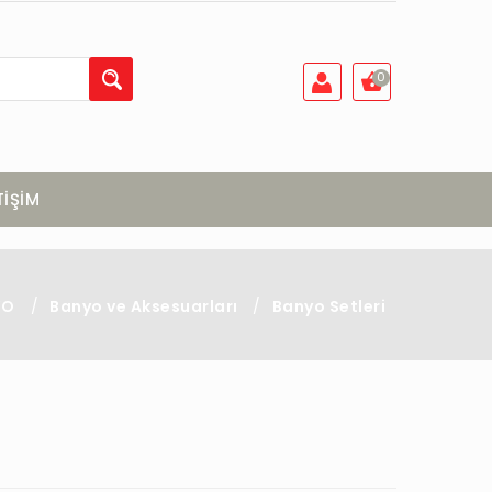
0
TİŞİM
YO
/
Banyo ve Aksesuarları
/
Banyo Setleri