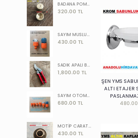
BADANA POMPA UCU PİRİNÇ BADANA POMPASI YAYLI BAŞLIK UÇ 1 ADET
320.00 TL
SAYIM MUSLUK BAĞLANTI ADAPTÖRÜ VE OTOMATİK 2 Lİ SET ADAPTÖR
430.00 TL
Sepete E
SADIK APALI BAĞ BUDAMA MAKASI BİTKİ BUDAMA MAKASI EL YAPIMI
1,800.00 TL
ŞEN YMS SABU
ALTI ETAJER
SAYIM OTOMATİK MUSLUK VE BATARYA BAGLANTI ADAPTÖRÜ 6 PARÇA SET
PASLANMA
680.00 TL
480.00
MOTİP CARAT 400 ML SPREY BOYA SİYAH GRİ ANTRASİT KOYU RENK 7016
430.00 TL