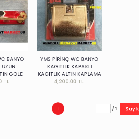
kle
Sepete Ekle
WC BANYO
YMS PİRİNÇ WC BANYO
 UZUN
KAGITLIK KAPAKLI
TIN GOLD
KAGITLIK ALTIN KAPLAMA
0 TL
4,200.00 TL
Sayf
1
/ 1