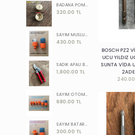
milwaukee
BADANA POMPA UCU PİRİNÇ BADANA POMPASI YAYLI BAŞLIK UÇ 1 ADET
320.00 TL
FİVESTAR
Sepete E
GFB
SAYIM MUSLUK BAĞLANTI ADAPTÖRÜ VE OTOMATİK 2 Lİ SET ADAPTÖR
BYT-SMR-MSM
430.00 TL
SEGA
BOSCH PZ2 V
UCU YILDIZ U
DMR-DST-SYT
SUNTA VİDA 
SADIK APALI BAĞ BUDAMA MAKASI BİTKİ BUDAMA MAKASI EL YAPIMI
ECOL TECH
1,800.00 TL
2AD
240.00
GFB-DMR-BYT
GFB-DMR-FİVE
SAYIM OTOMATİK MUSLUK VE BATARYA BAGLANTI ADAPTÖRÜ 6 PARÇA SET
680.00 TL
FİVE-CMC-GBF-DMR
CMC FİVE-ÖZS
SAYIM BATARYA BAĞLANTI ADAPTÖRÜ OTOMATİK BATARYA BAGLANTISI 2 Lİ
MRC-BYT
300.00 TL
Sepete E