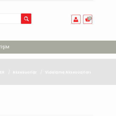
0
TİŞİM
LER
/
Aksesuarlar
/
Vidalama Aksesuarları