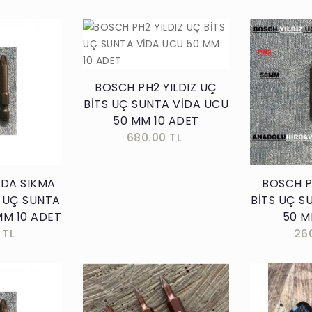
Sepete Ekle
BOSCH PH2 YILDIZ UÇ
BİTS UÇ SUNTA VİDA UCU
kle
50 MM 10 ADET
680.00 TL
İDA SIKMA
BOSCH P
S UÇ SUNTA
BİTS UÇ S
MM 10 ADET
50 M
 TL
26