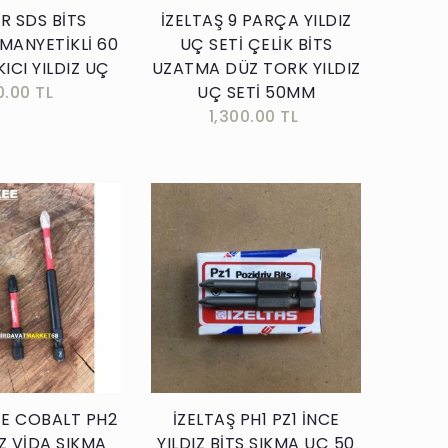
R SDS BİTS
İZELTAŞ 9 PARÇA YILDIZ
MANYETİKLİ 60
UÇ SETİ ÇELİK BİTS
ICI YILDIZ UÇ
UZATMA DÜZ TORK YILDIZ
0.00 TL
UÇ SETİ 50MM
1,300.00 TL
Sepete Ekle
Sepete Ekle
E COBALT PH2
İZELTAŞ PH1 PZ1 İNCE
IZ VİDA SIKMA
YILDIZ BİTS SIKMA UÇ 50