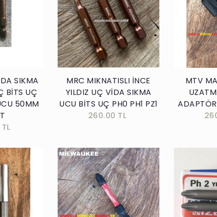
kle
Sepete Ekle
İDA SIKMA
MRC MIKNATISLI İNCE
MTV MA
Ç BİTS UÇ
YILDIZ UÇ VİDA SIKMA
UZATM
UCU 50MM
UCU BİTS UÇ PH0 PH1 PZ1
ADAPTÖR
ET
260.00 TL
26
 TL
kle
Sepete Ekle