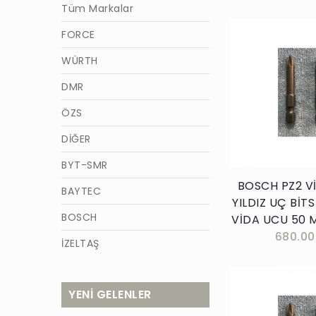
Tüm Markalar
FORCE
WÜRTH
DMR
Sepete E
ÖZS
DİĞER
BYT-SMR
BOSCH PZ2 V
BAYTEC
YILDIZ UÇ BİT
BOSCH
VİDA UCU 50 
680.00
İZELTAŞ
DHT
YENİ GELENLER
ELTOS