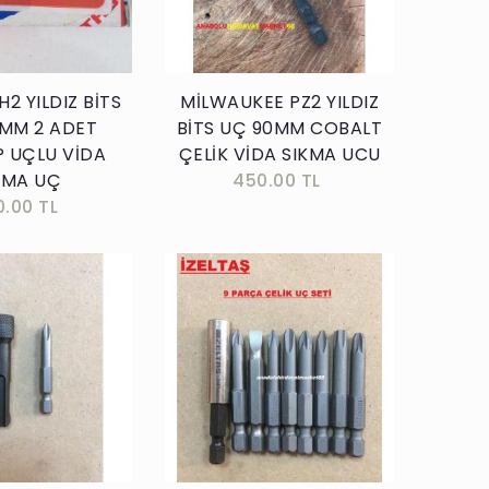
H2 YILDIZ BİTS
MİLWAUKEE PZ2 YILDIZ
 MM 2 ADET
BİTS UÇ 90MM COBALT
 UÇLU VİDA
ÇELİK VİDA SIKMA UCU
KMA UÇ
450.00 TL
0.00 TL
Sepete Ekle
Sepete Ekle