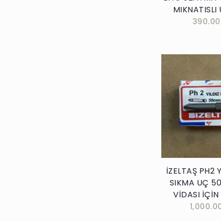
MIKNATISLI
390.00
Sepete E
İZELTAŞ PH2 Y
SIKMA UÇ 5
VİDASI İÇİN
1,000.0