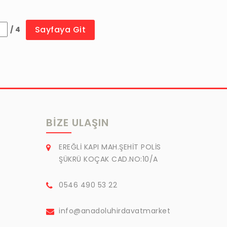
Sayfaya Git
/ 4
BIZE ULAŞIN
EREĞLİ KAPI MAH.ŞEHİT POLİS
ŞÜKRÜ KOÇAK CAD.NO:10/A
0546 490 53 22
info@anadoluhirdavatmarket