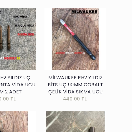
Sepete Ekle
Sepete Ekle
H2 YILDIZ UÇ
MİLWAUKEE PH2 YILDIZ
UNTA VİDA UCU
BİTS UÇ 90MM COBALT
M 2 ADET
ÇELİK VİDA SIKMA UCU
0.00 TL
440.00 TL