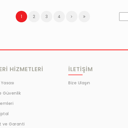
1
2
3
4
Rİ HİZMETLERİ
İLETİŞİM
 Yasası
Bize Ulaşın
ve Güvenlik
lemleri
İptal
t ve Garanti