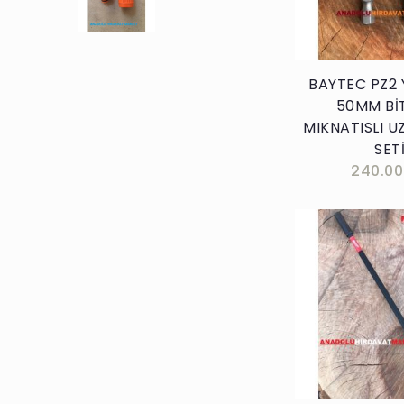
DMR MASTER
FİVE-DMR-MASTER
İZELTAŞ-9PCS
BAYTEC PZ2 
DMR-MRC
50MM Bİ
MIKNATISLI 
MİLWAUKEE 30CM
SET
240.00
DMR FİVE
Sepete E