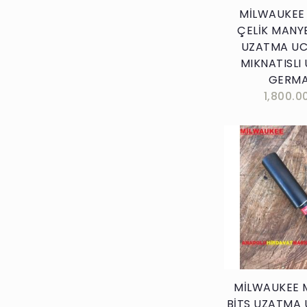
MİLWAUKEE
ÇELİK MANYE
UZATMA U
MIKNATISLI
GERM
1,800.0
Sepete E
MİLWAUKEE 
BİTS UZATMA