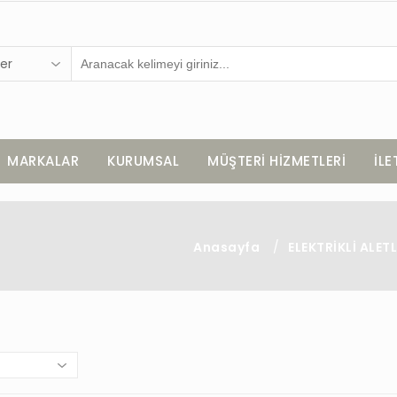
er
MARKALAR
KURUMSAL
MÜŞTERİ HİZMETLERİ
İLE
Anasayfa
/
ELEKTRİKLİ ALET