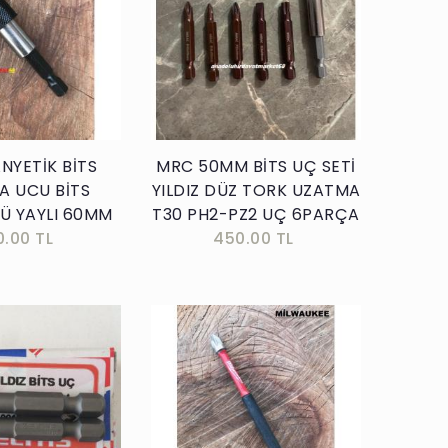
Sepete Ekle
Sepete Ekle
NYETİK BİTS
MRC 50MM BİTS UÇ SETİ
A UCU BİTS
YILDIZ DÜZ TORK UZATMA
Ü YAYLI 60MM
T30 PH2-PZ2 UÇ 6PARÇA
0.00 TL
450.00 TL
Sepete Ekle
Sepete Ekle