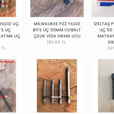
YILDIZ UÇ
MİLWAUKEE PZ2 YILDIZ
İZELTAŞ P
TS UÇ
BİTS UÇ 50MM COBALT
UÇ 50
UZATMA UÇ
ÇELİK VİDA SIKMA UCU
MATKAP
İ
180.00 TL
SI
 TL
32
kle
Sepete Ekle