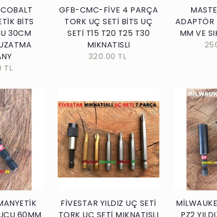
 COBALT
GFB-CMC-FİVE 4 PARÇA
MASTE
TİK BİTS
TORK UÇ SETİ BİTS UÇ
ADAPTÖR 
CU 30CM
SETİ T15 T20 T25 T30
MM VE SIK
 UZATMA
MIKNATISLI
25
ANY
320.00 TL
0 TL
kle
Sepete Ekle
MANYETİK
FİVESTAR YILDIZ UÇ SETİ
MİLWAUKE
 UCU 60MM
TORK UÇ SETİ MIKNATISLI
PZ2 YILD