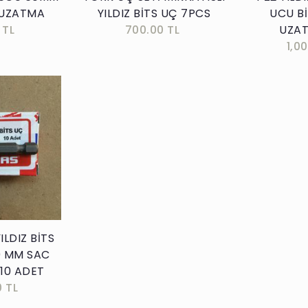
 UZATMA
YILDIZ BİTS UÇ 7PCS
UCU Bİ
 TL
700.00 TL
UZA
1,0
kle
ILDIZ BİTS
0 MM SAC
 10 ADET
0 TL