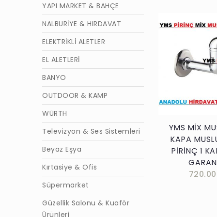
YAPI MARKET & BAHÇE
NALBURİYE & HIRDAVAT
ELEKTRİKLİ ALETLER
EL ALETLERİ
Sepete E
BANYO
OUTDOOR & KAMP
WÜRTH
YMS MİX MU
Televizyon & Ses Sistemleri
KAPA MUSL
Beyaz Eşya
PİRİNÇ 1 KA
GARANT
Kırtasiye & Ofis
720.00
Süpermarket
Güzellik Salonu & Kuaför
Ürünleri