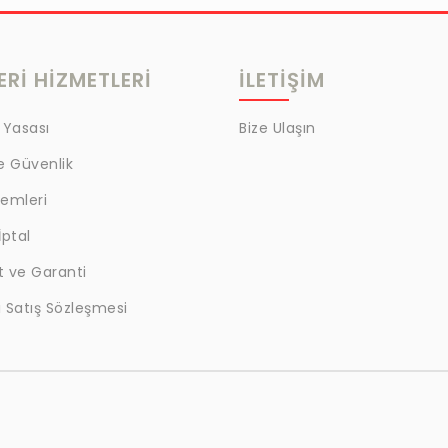
Rİ HİZMETLERİ
İLETİŞİM
 Yasası
Bize Ulaşın
ve Güvenlik
lemleri
İptal
t ve Garanti
 Satış Sözleşmesi