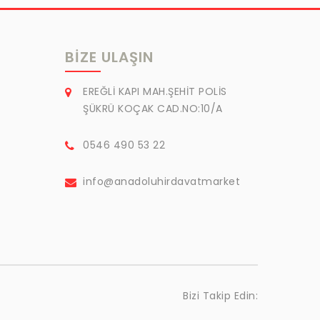
BIZE ULAŞIN
EREĞLİ KAPI MAH.ŞEHİT POLİS
ŞÜKRÜ KOÇAK CAD.NO:10/A
0546 490 53 22
info@anadoluhirdavatmarket
Bizi Takip Edin: