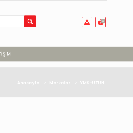
0
TİŞİM
Anasayfa
>
Markalar
>
YMS-UZUN