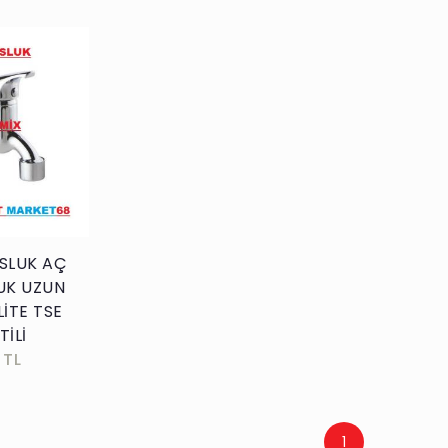
kle
SLUK AÇ
UK UZUN
LİTE TSE
İLİ
 TL
1