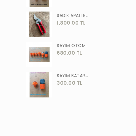
ASLAN
SADIK APALI BAĞ BUDAMA MAKASI BİTKİ BUDAMA MAKASI EL YAPIMI
MEŞEM
1,800.00 TL
AKGÜN
MOTİP
SAYIM OTOMATİK MUSLUK VE BATARYA BAGLANTI ADAPTÖRÜ 6 PARÇA SET
STR
680.00 TL
ERKUL
ÖZTUTAR
SAYIM BATARYA BAĞLANTI ADAPTÖRÜ OTOMATİK BATARYA BAGLANTISI 2 Lİ
300.00 TL
DEKOR
TUDOR
SOLESTAR
PRM
ARJ