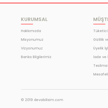
MRC
LAZOGLU
KURUMSAL
MÜŞTE
BİLKAT
BHD
Hakkımızda
Tüketici
EGM
Misyonumuz
Gizlilik 
MYCRAFT
Vizyonumuz
Üyelik İş
WRT
Banka Bilgilerimiz
İade ve 
Teslima
BOKER
Mesafeli
KALE
EVOBOND 502
ÇETİN
© 2019 devabilisim.com
BEST