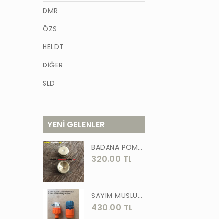
DMR
ÖZS
HELDT
DİĞER
SLD
AZM
TİĞON
YENİ GELENLER
BURCU
BADANA POMPA UCU PİRİNÇ BADANA POMPASI YAYLI BAŞLIK UÇ 1 ADET
WACKER
320.00 TL
GÜNER
ÖRS
SAYIM MUSLUK BAĞLANTI ADAPTÖRÜ VE OTOMATİK 2 Lİ SET ADAPTÖR
430.00 TL
FORGED