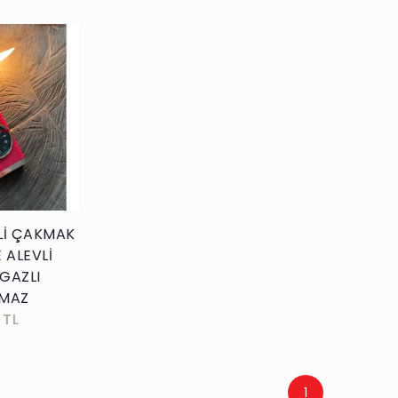
kle
Lİ ÇAKMAK
 ALEVLİ
GAZLI
NMAZ
 TL
1