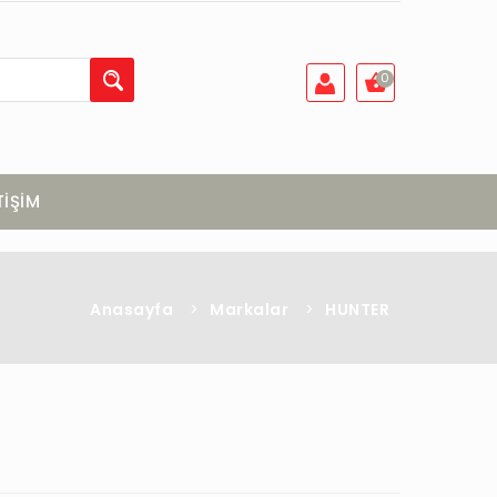
0
TİŞİM
Anasayfa
>
Markalar
>
HUNTER