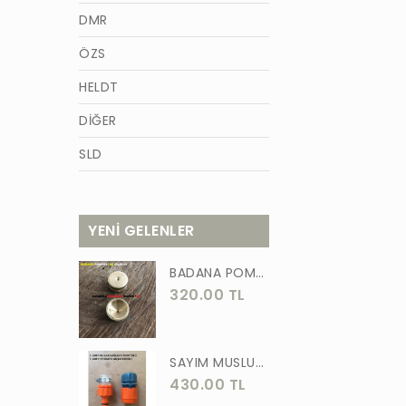
DMR
ÖZS
HELDT
DİĞER
SLD
AZM
TİĞON
YENİ GELENLER
BURCU
BADANA POMPA UCU PİRİNÇ BADANA POMPASI YAYLI BAŞLIK UÇ 1 ADET
WACKER
320.00 TL
GÜNER
ÖRS
SAYIM MUSLUK BAĞLANTI ADAPTÖRÜ VE OTOMATİK 2 Lİ SET ADAPTÖR
430.00 TL
FORGED