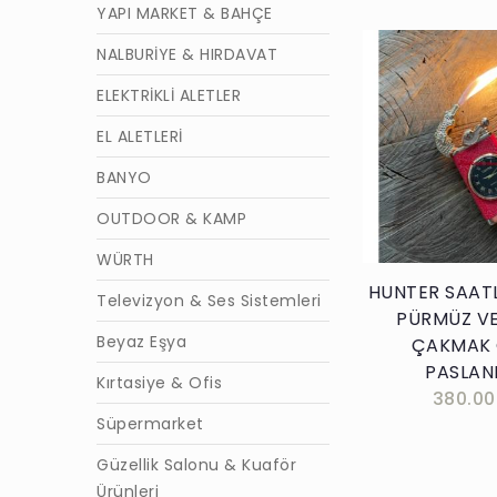
YAPI MARKET & BAHÇE
NALBURİYE & HIRDAVAT
ELEKTRİKLİ ALETLER
EL ALETLERİ
Sepete E
BANYO
OUTDOOR & KAMP
WÜRTH
HUNTER SAAT
Televizyon & Ses Sistemleri
PÜRMÜZ VE
Beyaz Eşya
ÇAKMAK 
PASLA
Kırtasiye & Ofis
380.00
Süpermarket
Güzellik Salonu & Kuaför
Ürünleri