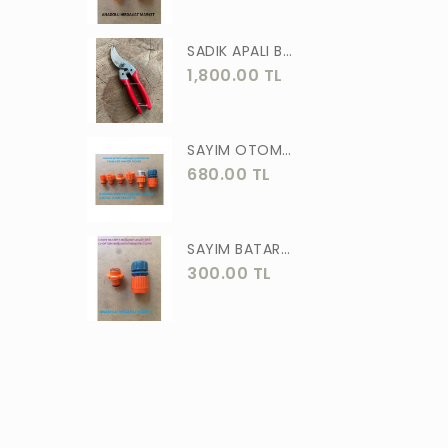
ASLAN
SADIK APALI BAĞ BUDAMA MAKASI BİTKİ BUDAMA MAKASI EL YAPIMI
MEŞEM
1,800.00 TL
AKGÜN
MOTİP
SAYIM OTOMATİK MUSLUK VE BATARYA BAGLANTI ADAPTÖRÜ 6 PARÇA SET
STR
680.00 TL
ERKUL
ÖZTUTAR
SAYIM BATARYA BAĞLANTI ADAPTÖRÜ OTOMATİK BATARYA BAGLANTISI 2 Lİ
300.00 TL
DEKOR
TUDOR
SOLESTAR
PRM
ARJ