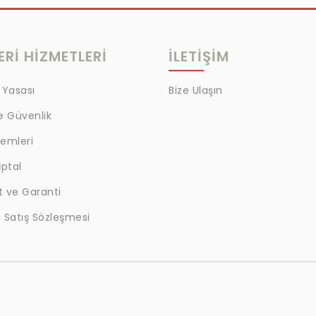
Rİ HİZMETLERİ
İLETİŞİM
 Yasası
Bize Ulaşın
ve Güvenlik
lemleri
İptal
t ve Garanti
 Satış Sözleşmesi