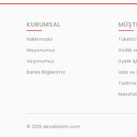
MRC
LAZOGLU
KURUMSAL
MÜŞTE
BİLKAT
BHD
Hakkımızda
Tüketici
EGM
Misyonumuz
Gizlilik 
MYCRAFT
Vizyonumuz
Üyelik İş
WRT
Banka Bilgilerimiz
İade ve 
Teslima
BOKER
Mesafeli
KALE
EVOBOND 502
ÇETİN
© 2019 devabilisim.com
BEST