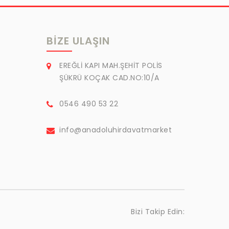
BIZE ULAŞIN
EREĞLİ KAPI MAH.ŞEHİT POLİS
ŞÜKRÜ KOÇAK CAD.NO:10/A
0546 490 53 22
info@anadoluhirdavatmarket
Bizi Takip Edin: