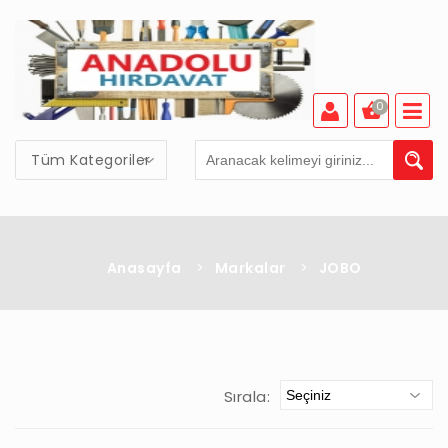
0
Tüm Kategoriler
Anasayfa
>
Markalar
>
JOBO
Sırala: