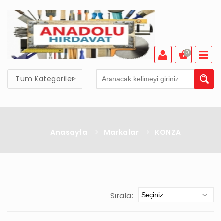
0
Tüm Kategoriler
Anasayfa
>
Markalar
>
KONZA
Sırala: