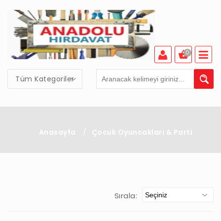
0
Tüm Kategoriler
Anasayfa
/
Çocuk Oyuncakları & Parti
Sırala: