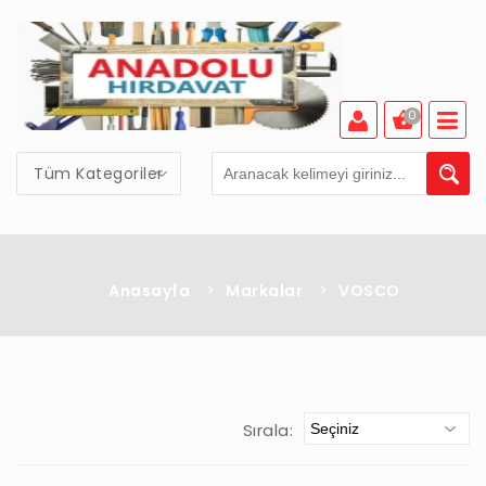
0
Tüm Kategoriler
Anasayfa
>
Markalar
>
VOSCO
Sırala: