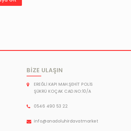
BIZE ULAŞIN
EREĞLİ KAPI MAH.ŞEHİT POLİS
ŞÜKRÜ KOÇAK CAD.NO:10/A
0546 490 53 22
info@anadoluhirdavatmarket