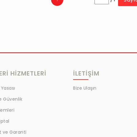
Rİ HİZMETLERİ
İLETİŞİM
 Yasası
Bize Ulaşın
ve Güvenlik
lemleri
İptal
t ve Garanti