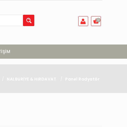
0
TİŞİM
/
NALBURİYE & HIRDAVAT
/
Panel Radyatör