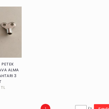
kle
 PETEK
AVA ALMA
HTARI 3
T
 TL
Sayf
1
/ 1