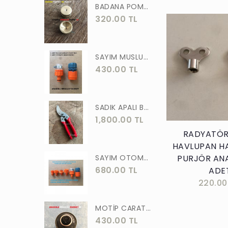
BADANA POMPA UCU PİRİNÇ BADANA POMPASI YAYLI BAŞLIK UÇ 1 ADET
320.00 TL
SAYIM MUSLUK BAĞLANTI ADAPTÖRÜ VE OTOMATİK 2 Lİ SET ADAPTÖR
430.00 TL
Sepete E
SADIK APALI BAĞ BUDAMA MAKASI BİTKİ BUDAMA MAKASI EL YAPIMI
1,800.00 TL
RADYATÖR
HAVLUPAN H
SAYIM OTOMATİK MUSLUK VE BATARYA BAGLANTI ADAPTÖRÜ 6 PARÇA SET
PURJÖR ANA
680.00 TL
ADE
220.00
MOTİP CARAT 400 ML SPREY BOYA SİYAH GRİ ANTRASİT KOYU RENK 7016
430.00 TL