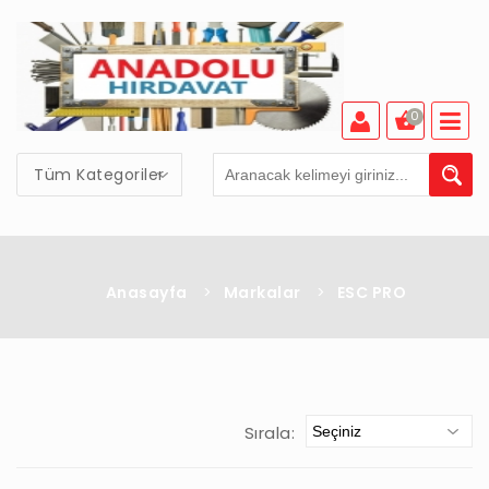
0
Tüm Kategoriler
Anasayfa
>
Markalar
>
ESC PRO
Sırala: