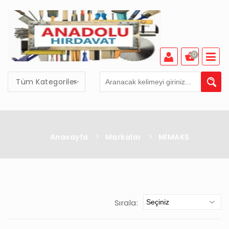
0
Tüm Kategoriler
Anasayfa
>
Markalar
>
MİMAKS
Sırala: