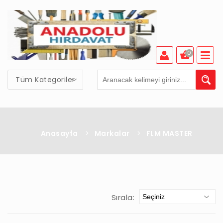
0
Tüm Kategoriler
Anasayfa
>
Markalar
>
FLM MASTER
Sırala: