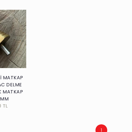
kle
İ MATKAP
AC DELME
K MATKAP
0MM
0 TL
1