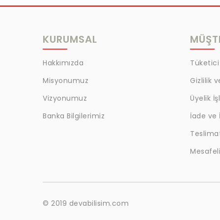
MRC
LAZOGLU
KURUMSAL
MÜŞTE
BİLKAT
BHD
Hakkımızda
Tüketici
EGM
Misyonumuz
Gizlilik 
MYCRAFT
Vizyonumuz
Üyelik İş
WRT
Banka Bilgilerimiz
İade ve 
Teslima
BOKER
Mesafeli
KALE
EVOBOND 502
ÇETİN
© 2019 devabilisim.com
BEST