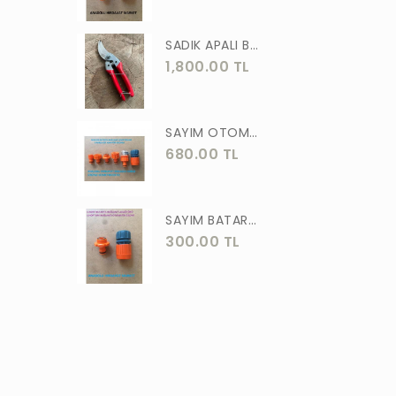
ASLAN
SADIK APALI BAĞ BUDAMA MAKASI BİTKİ BUDAMA MAKASI EL YAPIMI
MEŞEM
1,800.00 TL
AKGÜN
MOTİP
SAYIM OTOMATİK MUSLUK VE BATARYA BAGLANTI ADAPTÖRÜ 6 PARÇA SET
STR
680.00 TL
ERKUL
ÖZTUTAR
SAYIM BATARYA BAĞLANTI ADAPTÖRÜ OTOMATİK BATARYA BAGLANTISI 2 Lİ
300.00 TL
DEKOR
TUDOR
SOLESTAR
PRM
ARJ