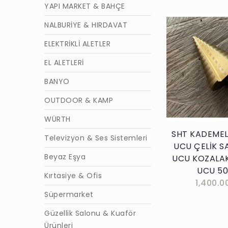
YAPI MARKET & BAHÇE
NALBURİYE & HIRDAVAT
ELEKTRİKLİ ALETLER
EL ALETLERİ
Sepete E
BANYO
OUTDOOR & KAMP
WÜRTH
SHT KADEMEL
Televizyon & Ses Sistemleri
UCU ÇELİK S
Beyaz Eşya
UCU KOZALA
UCU 5
Kırtasiye & Ofis
1,400.0
Süpermarket
Güzellik Salonu & Kuaför
Ürünleri