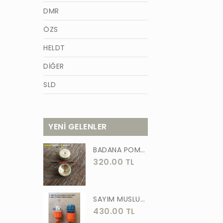
DMR
ÖZS
HELDT
DİĞER
SLD
AZM
TİĞON
YENİ GELENLER
BURCU
BADANA POMPA UCU PİRİNÇ BADANA POMPASI YAYLI BAŞLIK UÇ 1 ADET
WACKER
320.00 TL
GÜNER
ÖRS
SAYIM MUSLUK BAĞLANTI ADAPTÖRÜ VE OTOMATİK 2 Lİ SET ADAPTÖR
430.00 TL
FORGED