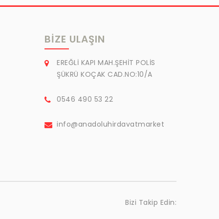
BIZE ULAŞIN
EREĞLİ KAPI MAH.ŞEHİT POLİS
ŞÜKRÜ KOÇAK CAD.NO:10/A
0546 490 53 22
info@anadoluhirdavatmarket
Bizi Takip Edin: