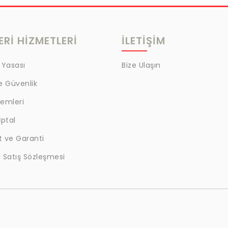
Rİ HİZMETLERİ
İLETİŞİM
 Yasası
Bize Ulaşın
ve Güvenlik
lemleri
İptal
t ve Garanti
 Satış Sözleşmesi