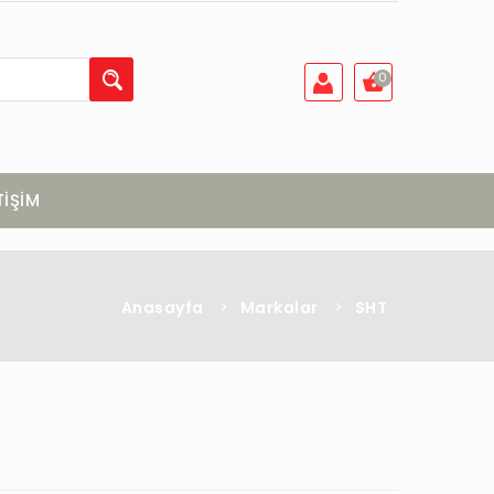
0
TİŞİM
Anasayfa
>
Markalar
>
SHT