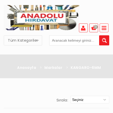
0
Tüm Kategoriler
Anasayfa
>
Markalar
>
KANGARO-6MM
Sırala: