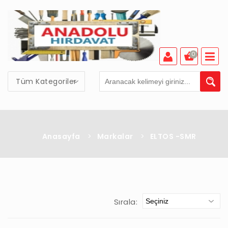
0
Tüm Kategoriler
Anasayfa
>
Markalar
>
ELTOS -SMR
Sırala: