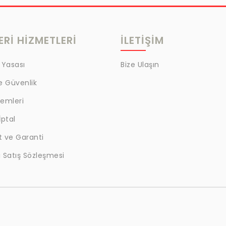
Rİ HİZMETLERİ
İLETİŞİM
 Yasası
Bize Ulaşın
ve Güvenlik
lemleri
İptal
t ve Garanti
 Satış Sözleşmesi