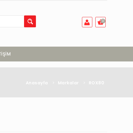
0
TİŞİM
Anasayfa
>
Markalar
>
ROX80