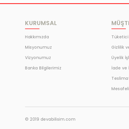
MRC
LAZOGLU
KURUMSAL
MÜŞTE
BİLKAT
BHD
Hakkımızda
Tüketici
EGM
Misyonumuz
Gizlilik 
MYCRAFT
Vizyonumuz
Üyelik İş
WRT
Banka Bilgilerimiz
İade ve 
Teslima
BOKER
Mesafeli
KALE
EVOBOND 502
ÇETİN
© 2019 devabilisim.com
BEST