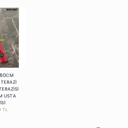
kle
 80CM
 TERAZİ
TERAZİSİ
M USTA
İSİ
0 TL