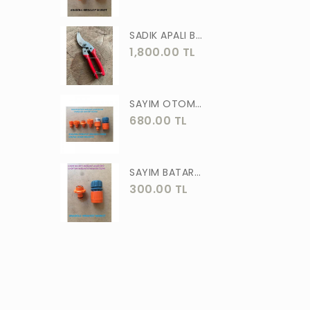
ASLAN
SADIK APALI BAĞ BUDAMA MAKASI BİTKİ BUDAMA MAKASI EL YAPIMI
MEŞEM
1,800.00 TL
AKGÜN
MOTİP
SAYIM OTOMATİK MUSLUK VE BATARYA BAGLANTI ADAPTÖRÜ 6 PARÇA SET
STR
680.00 TL
ERKUL
ÖZTUTAR
SAYIM BATARYA BAĞLANTI ADAPTÖRÜ OTOMATİK BATARYA BAGLANTISI 2 Lİ
300.00 TL
DEKOR
TUDOR
SOLESTAR
PRM
ARJ