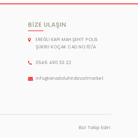
BIZE ULAŞIN
EREĞLİ KAPI MAH.ŞEHİT POLİS
ŞÜKRÜ KOÇAK CAD.NO:10/A
0546 490 53 22
info@anadoluhirdavatmarket
Bizi Takip Edin: