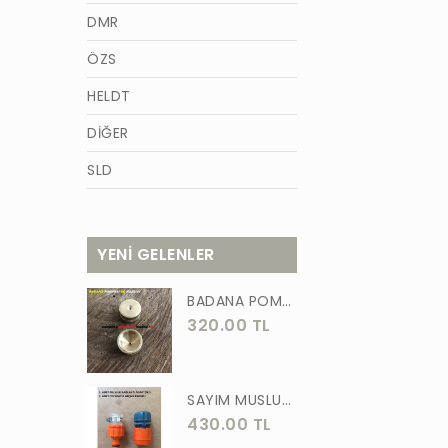
DMR
ÖZS
HELDT
DİĞER
SLD
AZM
TİĞON
YENİ GELENLER
BURCU
BADANA POMPA UCU PİRİNÇ BADANA POMPASI YAYLI BAŞLIK UÇ 1 ADET
WACKER
320.00 TL
GÜNER
ÖRS
SAYIM MUSLUK BAĞLANTI ADAPTÖRÜ VE OTOMATİK 2 Lİ SET ADAPTÖR
430.00 TL
FORGED