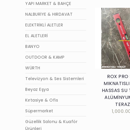
YAPI MARKET & BAHÇE
NALBURİYE & HIRDAVAT
ELEKTRİKLİ ALETLER
EL ALETLERİ
Sepete E
BANYO
OUTDOOR & KAMP
WÜRTH
ROX PRO
Televizyon & Ses Sistemleri
MIKNATISLI
Beyaz Eşya
HASSAS SU 
ALÜMİNYU
Kırtasiye & Ofis
TERAZ
Süpermarket
1,000.0
Güzellik Salonu & Kuaför
Ürünleri