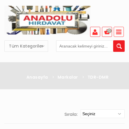
0
Tüm Kategoriler
Anasayfa
>
Markalar
>
TDR-DMR
Sırala: