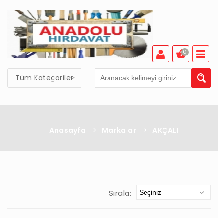
0
Tüm Kategoriler
Anasayfa
>
Markalar
>
AKÇALI
Sırala: