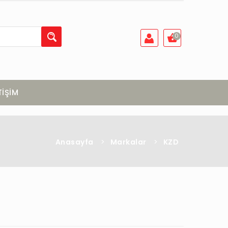
0
TİŞİM
Anasayfa
>
Markalar
>
KZD