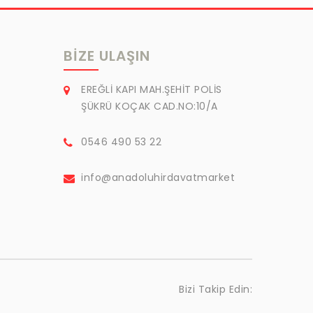
BIZE ULAŞIN
EREĞLİ KAPI MAH.ŞEHİT POLİS
ŞÜKRÜ KOÇAK CAD.NO:10/A
0546 490 53 22
info@anadoluhirdavatmarket
Bizi Takip Edin: