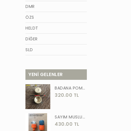
DMR
ÖZS
HELDT
DİĞER
SLD
AZM
TİĞON
YENİ GELENLER
BURCU
BADANA POMPA UCU PİRİNÇ BADANA POMPASI YAYLI BAŞLIK UÇ 1 ADET
WACKER
320.00 TL
GÜNER
ÖRS
SAYIM MUSLUK BAĞLANTI ADAPTÖRÜ VE OTOMATİK 2 Lİ SET ADAPTÖR
430.00 TL
FORGED