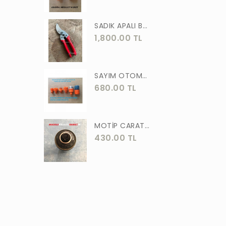
ASLAN
SADIK APALI BAĞ BUDAMA MAKASI BİTKİ BUDAMA MAKASI EL YAPIMI
MEŞEM
1,800.00 TL
AKGÜN
MOTİP
SAYIM OTOMATİK MUSLUK VE BATARYA BAGLANTI ADAPTÖRÜ 6 PARÇA SET
STR
680.00 TL
ERKUL
ÖZTUTAR
MOTİP CARAT 400 ML SPREY BOYA SİYAH GRİ ANTRASİT KOYU RENK 7016
430.00 TL
DEKOR
TUDOR
SOLESTAR
PRM
ARJ