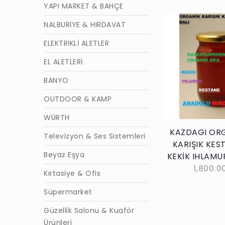
YAPI MARKET & BAHÇE
NALBURİYE & HIRDAVAT
ELEKTRİKLİ ALETLER
EL ALETLERİ
Sepete E
BANYO
OUTDOOR & KAMP
WÜRTH
KAZDAGI ORG
Televizyon & Ses Sistemleri
KARIŞIK KES
Beyaz Eşya
KEKİK IHLAMU
1,800.0
Kırtasiye & Ofis
Süpermarket
Güzellik Salonu & Kuaför
Ürünleri