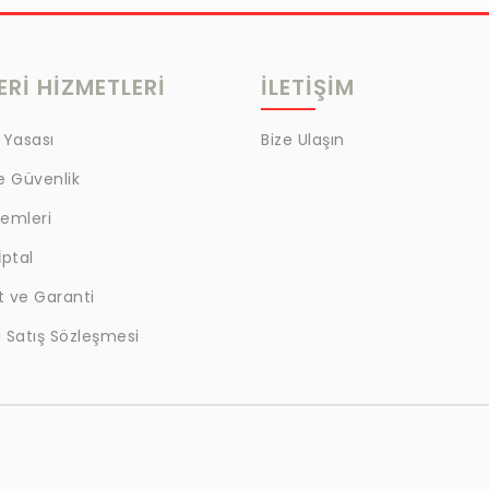
Rİ HİZMETLERİ
İLETİŞİM
 Yasası
Bize Ulaşın
ve Güvenlik
lemleri
İptal
t ve Garanti
 Satış Sözleşmesi