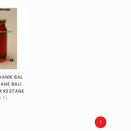
kle
ANİK BAL
TANE BALI
R KESTANE
0 TL
1