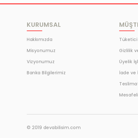
MRC
LAZOGLU
KURUMSAL
MÜŞTE
BİLKAT
BHD
Hakkımızda
Tüketici
EGM
Misyonumuz
Gizlilik 
MYCRAFT
Vizyonumuz
Üyelik İş
WRT
Banka Bilgilerimiz
İade ve 
Teslima
BOKER
Mesafeli
KALE
EVOBOND 502
ÇETİN
© 2019 devabilisim.com
BEST