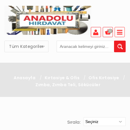
0
Tüm Kategoriler
Anasayfa
/
Kırtasiye & Ofis
/
Ofis Kırtasiye
/
Zımba, Zımba Teli, Sökücüler
Sırala: