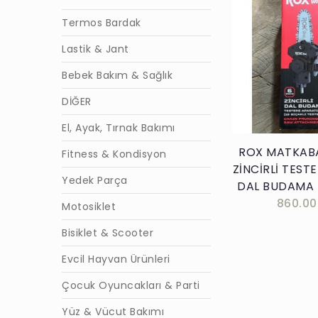
Termos Bardak
Lastik & Jant
Bebek Bakım & Sağlık
Sepete E
DİĞER
El, Ayak, Tırnak Bakımı
ROX MATKABA
Fitness & Kondisyon
ZİNCİRLİ TESTE
Yedek Parça
DAL BUDAMA 
860.00
Motosiklet
Bisiklet & Scooter
Evcil Hayvan Ürünleri
Çocuk Oyuncakları & Parti
Yüz & Vücut Bakımı