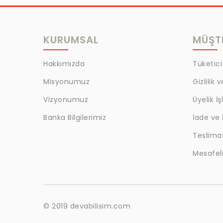
MRC
LAZOGLU
KURUMSAL
MÜŞTE
BİLKAT
BHD
Hakkımızda
Tüketici
EGM
Misyonumuz
Gizlilik 
MYCRAFT
Vizyonumuz
Üyelik İş
WRT
Banka Bilgilerimiz
İade ve 
Teslima
BOKER
Mesafeli
KALE
EVOBOND 502
ÇETİN
© 2019 devabilisim.com
BEST