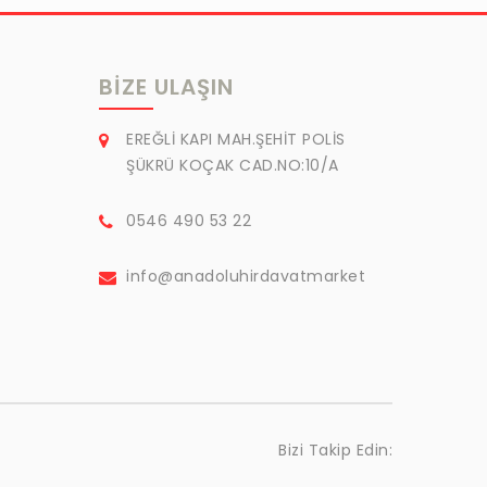
BIZE ULAŞIN
EREĞLİ KAPI MAH.ŞEHİT POLİS
ŞÜKRÜ KOÇAK CAD.NO:10/A
0546 490 53 22
info@anadoluhirdavatmarket
Bizi Takip Edin: