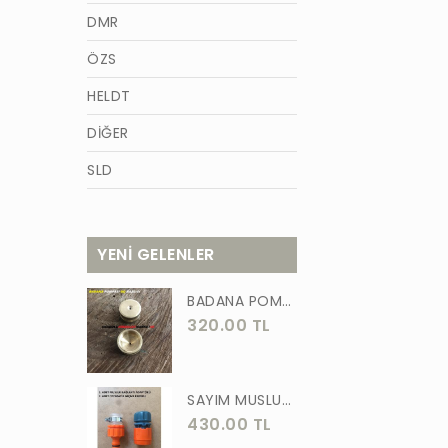
DMR
ÖZS
HELDT
DİĞER
SLD
AZM
TİĞON
YENİ GELENLER
BURCU
BADANA POMPA UCU PİRİNÇ BADANA POMPASI YAYLI BAŞLIK UÇ 1 ADET
WACKER
320.00 TL
GÜNER
ÖRS
SAYIM MUSLUK BAĞLANTI ADAPTÖRÜ VE OTOMATİK 2 Lİ SET ADAPTÖR
430.00 TL
FORGED