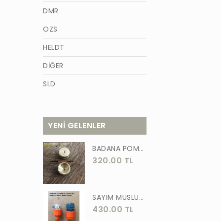
DMR
ÖZS
HELDT
DİĞER
SLD
AZM
TİĞON
YENİ GELENLER
BURCU
BADANA POMPA UCU PİRİNÇ BADANA POMPASI YAYLI BAŞLIK UÇ 1 ADET
WACKER
320.00 TL
GÜNER
ÖRS
SAYIM MUSLUK BAĞLANTI ADAPTÖRÜ VE OTOMATİK 2 Lİ SET ADAPTÖR
430.00 TL
FORGED