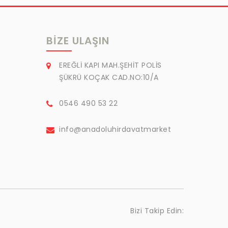
BIZE ULAŞIN
EREĞLİ KAPI MAH.ŞEHİT POLİS
ŞÜKRÜ KOÇAK CAD.NO:10/A
0546 490 53 22
info@anadoluhirdavatmarket
Bizi Takip Edin: