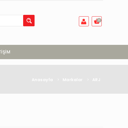
0
TİŞİM
Anasayfa
>
Markalar
>
ARJ