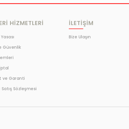
Rİ HİZMETLERİ
İLETİŞİM
 Yasası
Bize Ulaşın
ve Güvenlik
lemleri
İptal
t ve Garanti
 Satış Sözleşmesi