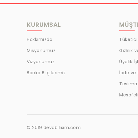
MRC
LAZOGLU
KURUMSAL
MÜŞTE
BİLKAT
BHD
Hakkımızda
Tüketici
EGM
Misyonumuz
Gizlilik 
MYCRAFT
Vizyonumuz
Üyelik İş
WRT
Banka Bilgilerimiz
İade ve 
Teslima
BOKER
Mesafeli
KALE
EVOBOND 502
ÇETİN
© 2019 devabilisim.com
BEST