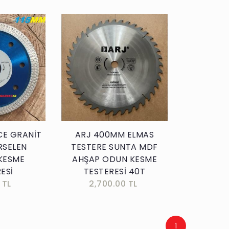
kle
Sepete Ekle
CE GRANİT
ARJ 400MM ELMAS
RSELEN
TESTERE SUNTA MDF
KESME
AHŞAP ODUN KESME
ESİ
TESTERESİ 40T
 TL
2,700.00 TL
1