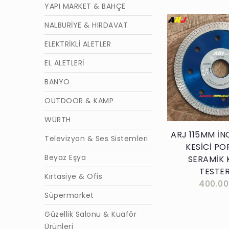
YAPI MARKET & BAHÇE
NALBURİYE & HIRDAVAT
ELEKTRİKLİ ALETLER
EL ALETLERİ
Sepete E
BANYO
OUTDOOR & KAMP
WÜRTH
ARJ 115MM İN
Televizyon & Ses Sistemleri
KESİCİ PO
Beyaz Eşya
SERAMİK 
TESTER
Kırtasiye & Ofis
400.00
Süpermarket
Güzellik Salonu & Kuaför
Ürünleri