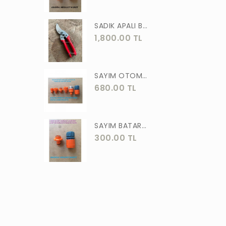
ASLAN
SADIK APALI BAĞ BUDAMA MAKASI BİTKİ BUDAMA MAKASI EL YAPIMI
MEŞEM
1,800.00 TL
AKGÜN
MOTİP
SAYIM OTOMATİK MUSLUK VE BATARYA BAGLANTI ADAPTÖRÜ 6 PARÇA SET
STR
680.00 TL
ERKUL
ÖZTUTAR
SAYIM BATARYA BAĞLANTI ADAPTÖRÜ OTOMATİK BATARYA BAGLANTISI 2 Lİ
300.00 TL
DEKOR
TUDOR
SOLESTAR
PRM
ARJ