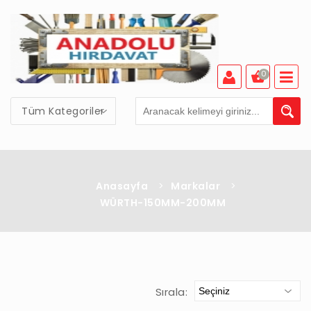
0
Tüm Kategoriler
Anasayfa
>
Markalar
>
WÜRTH-150MM-200MM
Sırala: