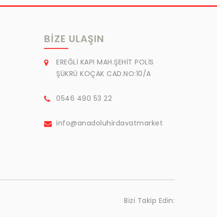
BIZE ULAŞIN
EREĞLİ KAPI MAH.ŞEHİT POLİS
ŞÜKRÜ KOÇAK CAD.NO:10/A
0546 490 53 22
info@anadoluhirdavatmarket
Bizi Takip Edin: