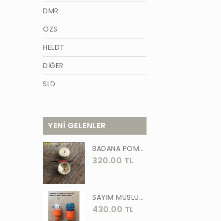
DMR
ÖZS
HELDT
DİĞER
SLD
AZM
TİĞON
YENİ GELENLER
BURCU
BADANA POMPA UCU PİRİNÇ BADANA POMPASI YAYLI BAŞLIK UÇ 1 ADET
WACKER
320.00 TL
GÜNER
ÖRS
SAYIM MUSLUK BAĞLANTI ADAPTÖRÜ VE OTOMATİK 2 Lİ SET ADAPTÖR
430.00 TL
FORGED