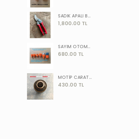
ASLAN
SADIK APALI BAĞ BUDAMA MAKASI BİTKİ BUDAMA MAKASI EL YAPIMI
MEŞEM
1,800.00 TL
AKGÜN
MOTİP
SAYIM OTOMATİK MUSLUK VE BATARYA BAGLANTI ADAPTÖRÜ 6 PARÇA SET
STR
680.00 TL
ERKUL
ÖZTUTAR
MOTİP CARAT 400 ML SPREY BOYA SİYAH GRİ ANTRASİT KOYU RENK 7016
430.00 TL
DEKOR
TUDOR
SOLESTAR
PRM
ARJ