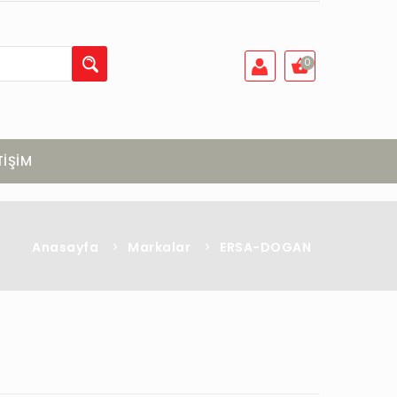
0
TİŞİM
Anasayfa
>
Markalar
>
ERSA-DOGAN