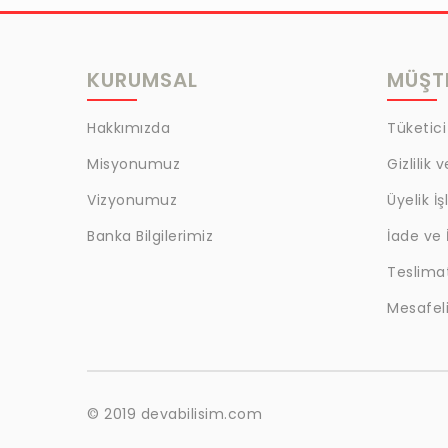
MRC
LAZOGLU
KURUMSAL
MÜŞTE
BİLKAT
BHD
Hakkımızda
Tüketici
EGM
Misyonumuz
Gizlilik 
MYCRAFT
Vizyonumuz
Üyelik İş
WRT
Banka Bilgilerimiz
İade ve 
Teslima
BOKER
Mesafeli
KALE
EVOBOND 502
ÇETİN
© 2019 devabilisim.com
BEST