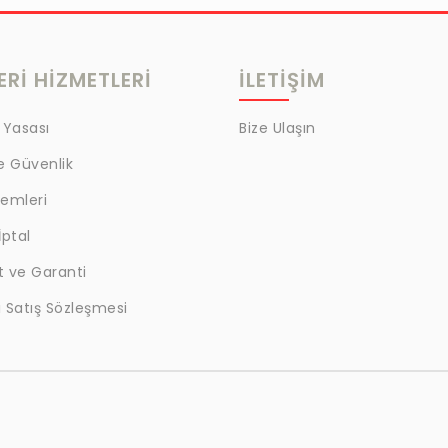
Rİ HİZMETLERİ
İLETİŞİM
 Yasası
Bize Ulaşın
ve Güvenlik
lemleri
İptal
t ve Garanti
 Satış Sözleşmesi