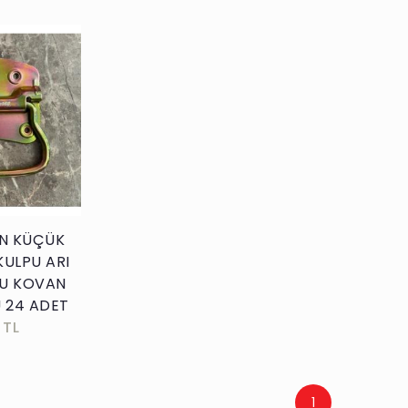
kle
N KÜÇÜK
KULPU ARI
U KOVAN
 24 ADET
 TL
1