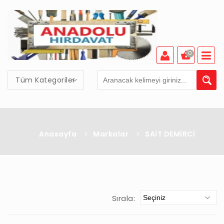
0
Tüm Kategoriler
Anasayfa
>
Markalar
>
SAİT DEMİRCİ
Sırala: