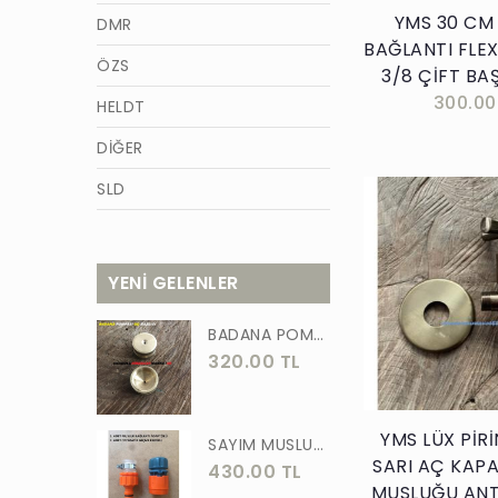
YMS 30 CM
DMR
BAĞLANTI FLE
ÖZS
3/8 ÇİFT BAŞ
300.00
HELDT
DİĞER
SLD
AZM
TİĞON
YENİ GELENLER
BURCU
Sepete E
BADANA POMPA UCU PİRİNÇ BADANA POMPASI YAYLI BAŞLIK UÇ 1 ADET
WACKER
320.00 TL
GÜNER
ÖRS
YMS LÜX PİR
SAYIM MUSLUK BAĞLANTI ADAPTÖRÜ VE OTOMATİK 2 Lİ SET ADAPTÖR
SARI AÇ KAP
430.00 TL
FORGED
MUSLUĞU ANT