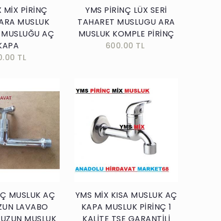
 MİX PİRİNÇ
YMS PİRİNÇ LÜX SERİ
 ARA MUSLUK
TAHARET MUSLUGU ARA
 MUSLUĞU AÇ
MUSLUK KOMPLE PİRİNÇ
KAPA
600.00 TL
0.00 TL
Sepete Ekle
Sepete Ekle
NÇ MUSLUK AÇ
YMS MİX KISA MUSLUK AÇ
ZUN LAVABO
KAPA MUSLUK PİRİNÇ 1
 UZUN MUSLUK
KALİTE TSE GARANTİLİ