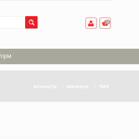
0
TİŞİM
Anasayfa
>
Markalar
>
YMS