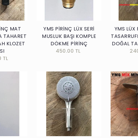
RİNÇ MAT
YMS PİRİNÇ LÜX SERİ
YMS LÜX
A TAHARET
MUSLUK BAŞI KOMPLE
TASARRUFL
AH KLOZET
DÖKME PİRİNÇ
DOĞAL TAŞ
SI
450.00 TL
24
0 TL
kle
Sepete Ekle