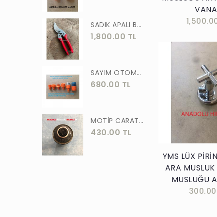
ASLAN
VANA
1,500.0
SADIK APALI BAĞ BUDAMA MAKASI BİTKİ BUDAMA MAKASI EL YAPIMI
MEŞEM
1,800.00 TL
AKGÜN
MOTİP
SAYIM OTOMATİK MUSLUK VE BATARYA BAGLANTI ADAPTÖRÜ 6 PARÇA SET
STR
680.00 TL
ERKUL
Sepete E
ÖZTUTAR
MOTİP CARAT 400 ML SPREY BOYA SİYAH GRİ ANTRASİT KOYU RENK 7016
430.00 TL
DEKOR
TUDOR
YMS LÜX PİRİ
ARA MUSLUK
SOLESTAR
MUSLUĞU A
PRM
300.00
ARJ