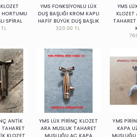
 KLOZET
YMS FONKSİYONLU LÜX
YMS LÜX
X HORTUMU
DUŞ BAŞLIĞI KROM KAPLI
KLOZET
LI SPİRAL
HAFİF BÜYÜK DUŞ BAŞLIK
TAHARET
 TL
320.00 TL
76
kle
Sepete Ekle
İNÇ ANTİK
YMS LÜX PİRİNÇ KLOZET
YMS PİRİ
A TAHARET
ARA MUSLUK TAHARET
KAPA U
İK KLOZET
MUSLUĞU AÇ KAPA
MUSLUĞU