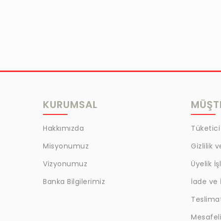
MRC
LAZOGLU
BİLKAT
BHD
EGM
MYCRAFT
KURUMSAL
MÜŞTE
WRT
Hakkımızda
Tüketici
BOKER
Misyonumuz
Gizlilik 
KALE
Vizyonumuz
Üyelik İş
EVOBOND 502
Banka Bilgilerimiz
İade ve 
ÇETİN
Teslima
BEST
Mesafeli