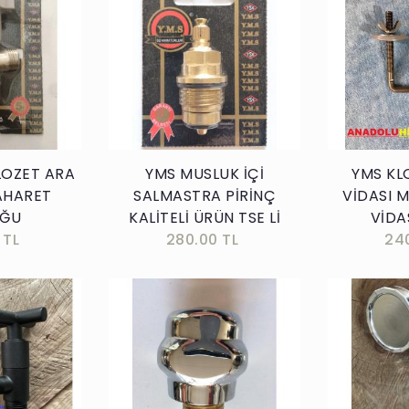
kle
Sepete Ekle
LOZET ARA
YMS MUSLUK İÇİ
YMS KL
AHARET
SALMASTRA PİRİNÇ
VİDASI 
UĞU
KALİTELİ ÜRÜN TSE Lİ
VİDA
 TL
280.00 TL
24
kle
Sepete Ekle