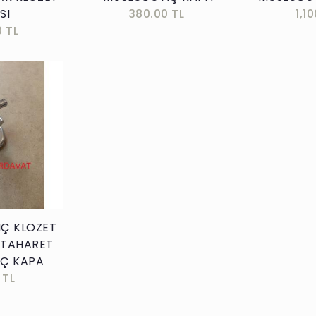
SI
380.00 TL
1,1
0 TL
kle
NÇ KLOZET
 TAHARET
Ç KAPA
 TL