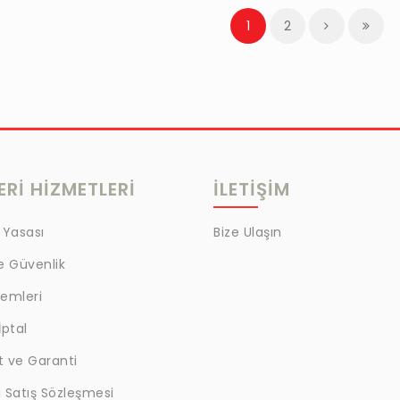
1
2
Rİ HİZMETLERİ
İLETİŞİM
 Yasası
Bize Ulaşın
ve Güvenlik
lemleri
İptal
t ve Garanti
 Satış Sözleşmesi