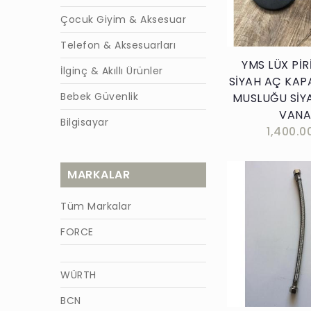
Çocuk Giyim & Aksesuar
Telefon & Aksesuarları
YMS LÜX Pİ
İlginç & Akıllı Ürünler
SİYAH AÇ KAP
Bebek Güvenlik
MUSLUĞU SİY
VANA
Bilgisayar
1,400.0
MARKALAR
Tüm Markalar
FORCE
Sepete E
WÜRTH
BCN