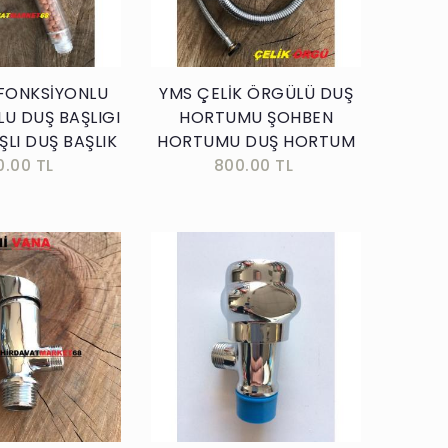
 FONKSİYONLU
YMS ÇELİK ÖRGÜLÜ DUŞ
U DUŞ BAŞLIGI
HORTUMU ŞOHBEN
LI DUŞ BAŞLIK
HORTUMU DUŞ HORTUM
0.00 TL
800.00 TL
Sepete Ekle
Sepete Ekle