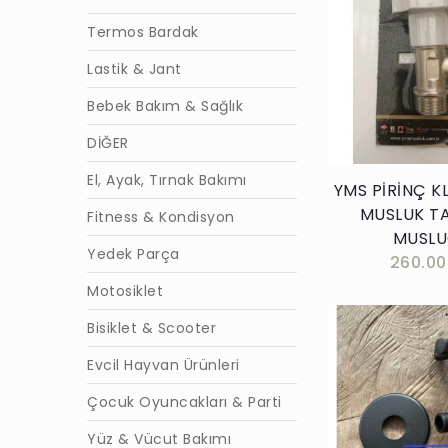
Termos Bardak
Lastik & Jant
Sepete E
Bebek Bakım & Sağlık
DİĞER
El, Ayak, Tırnak Bakımı
YMS PİRİNÇ K
MUSLUK T
Fitness & Kondisyon
MUSL
Yedek Parça
260.00
Motosiklet
Bisiklet & Scooter
Evcil Hayvan Ürünleri
Çocuk Oyuncakları & Parti
Sepete E
Yüz & Vücut Bakımı