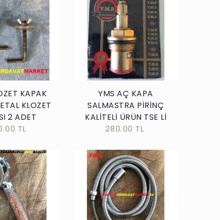
Sepete Ekle
Sepete Ekle
OZET KAPAK
YMS AÇ KAPA
METAL KLOZET
SALMASTRA PİRİNÇ
SI 2 ADET
KALİTELİ ÜRÜN TSE Lİ
0.00 TL
280.00 TL
Sepete Ekle
Sepete Ekle