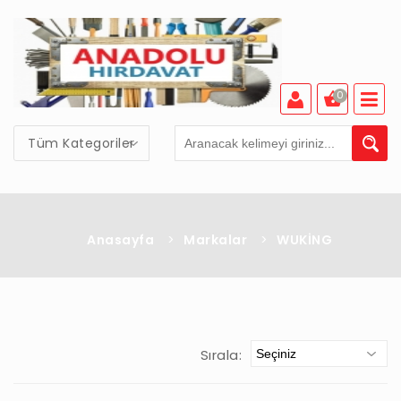
0
Tüm Kategoriler
Anasayfa
>
Markalar
>
WUKİNG
Sırala: