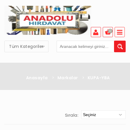
0
Tüm Kategoriler
Anasayfa
>
Markalar
>
KUPA-YBA
Sırala: