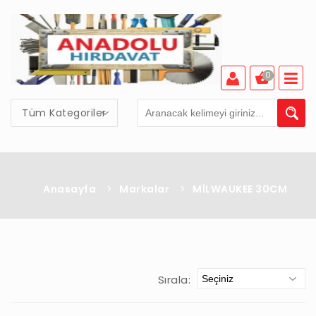
0
Tüm Kategoriler
Anasayfa
>
Markalar
>
MİLWAUKEE 30CM
Sırala: