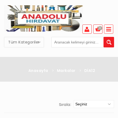
0
Tüm Kategoriler
Anasayfa
>
Markalar
>
DİA12
Sırala: