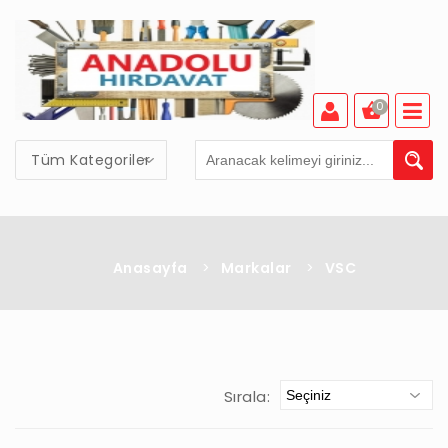
0
Tüm Kategoriler
Anasayfa
>
Markalar
>
VSC
Sırala: