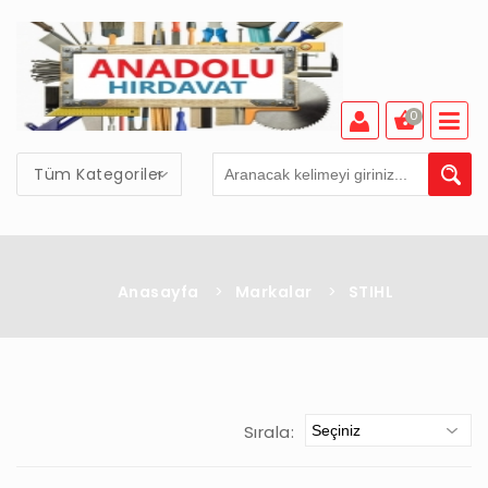
0
Tüm Kategoriler
Anasayfa
>
Markalar
>
STIHL
Sırala: