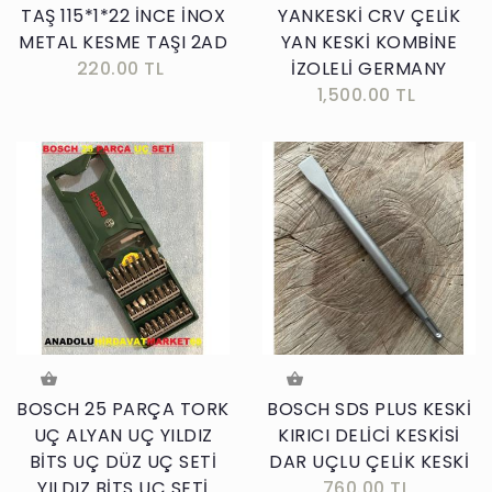
TAŞ 115*1*22 İNCE İNOX
YANKESKİ CRV ÇELİK
METAL KESME TAŞI 2AD
YAN KESKİ KOMBİNE
220.00 TL
İZOLELİ GERMANY
1,500.00 TL
BOSCH 25 PARÇA TORK
BOSCH SDS PLUS KESKİ
UÇ ALYAN UÇ YILDIZ
KIRICI DELİCİ KESKİSİ
BİTS UÇ DÜZ UÇ SETİ
DAR UÇLU ÇELİK KESKİ
YILDIZ BİTS UÇ SETİ
760.00 TL