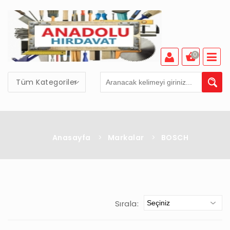
0
Tüm Kategoriler
Anasayfa
>
Markalar
>
BOSCH
Sırala: